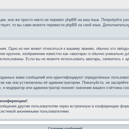
ии, или же просто никто не перевёл phpBB на ваш язык. Попробуйте узн
ествует, то вы сами можете перевести phpBB на свой язык. Дополнител
ия. Одно из них может относиться к вашему званию, обычно это звёздо
лее крупное, изображение известно как «аватара» и обычно уникально д
ь использованы. Если вы не можете использовать аватары, свяжитесь с
озданных вами сообщений или идентифицируют определённых пользовате
так как они установлены её администратором. Пожалуйста, не засоряйт
, и модератор или администратор понизят значение вашего счётчика со
а конференцию!
сообщения другим пользователям через встроенную в конференцию форм
 системой анонимными пользователями.
Создание сообщений