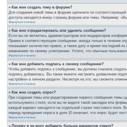
» Как мне создать тему в форуме?
Для создания новой темы в форуме щёлкните по соответствующей 
доступа находится внизу страниц форума или темы. Например: «Вы 
Вернуться к началу
» Как мне отредактировать или удалить сообщение?
Если вы не являетесь администратором или модератором конферен
Правка
в соответствующем сообщении, иногда только в течение огр
показывает количество правок, а также дату и время последней из
изменениях по своему усмотрению. Учтите, что обычные пользовате
Вернуться к началу
» Как мне добавить подпись к своему сообщению?
Чтобы добавить подпись к сообщению, вы должны сначала создать
подпись добавилась. Вы также можете настроить добавление под
настройки» в личном разделе. Несмотря на это, вы сможете отме
Вернуться к началу
» Как мне создать опрос?
При создании темы или редактировании первого сообщения темы щ
используемого стиля; если вы не видите такой закладки или формы
каждый вариант находится на отдельной строке текстового поля. В
период проведения опроса в днях (0 означает, что опрос будет пос
Вернуться к началу
» Почему я не могу добавить больше вариантов ответа?