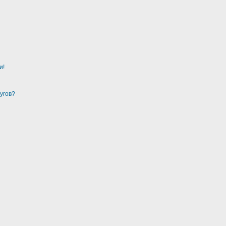
и!
угов?