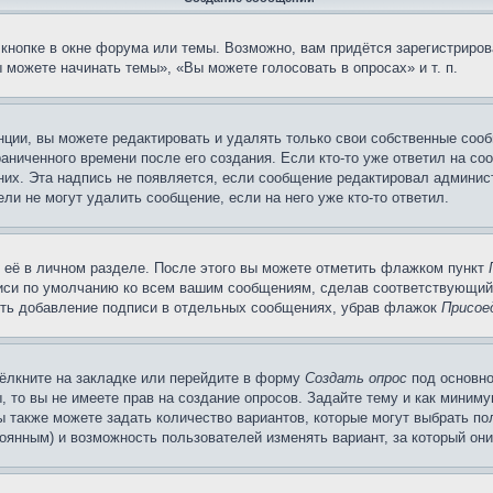
кнопке в окне форума или темы. Возможно, вам придётся зарегистриров
можете начинать темы», «Вы можете голосовать в опросах» и т. п.
ции, вы можете редактировать и удалять только свои собственные сооб
аниченного времени после его создания. Если кто-то уже ответил на со
 них. Эта надпись не появляется, если сообщение редактировал админис
ли не могут удалить сообщение, если на него уже кто-то ответил.
 её в личном разделе. После этого вы можете отметить флажком пункт
писи по умолчанию ко всем вашим сообщениям, сделав соответствующий
нить добавление подписи в отдельных сообщениях, убрав флажок
Присое
ёлкните на закладке или перейдите в форму
Создать опрос
под основно
, то вы не имеете прав на создание опросов. Задайте тему и как миним
ы также можете задать количество вариантов, которые могут выбрать п
тоянным) и возможность пользователей изменять вариант, за который он