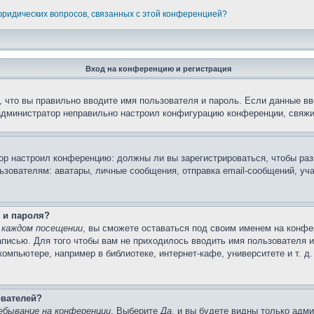
 юридических вопросов, связанных с этой конференцией?
Вход на конференцию и регистрация
 что вы правильно вводите имя пользователя и пароль. Если данные вв
 администратор неправильно настроил конфигурацию конференции, свяжи
атор настроил конференцию: должны ли вы зарегистрироваться, чтобы ра
вателям: аватары, личные сообщения, отправка email-сообщений, участи
 и пароля?
 каждом посещении
, вы сможете оставаться под своим именем на конфе
записью. Для того чтобы вам не приходилось вводить имя пользователя 
мпьютере, например в библиотеке, интернет-кафе, университете и т. д
ователей?
ебывание на конференции
. Выберите
Да
, и вы будете видны только адм