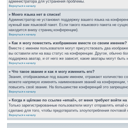
администратора для устранения проблемы.
Вернуться к началу
» Моего языка нет в списке!
Администратор не установил поддержку вашего языка на конференц
нужный вам языковой пакет. Если такого языкового пакета не сущ
находится внизу страниц конференции).
Вернуться к началу
» Как я могу поместить изображение вместе со своим именем?
Вместе с именем пользователя могут присутствовать два изображен
вы оставили или на ваш статус на конференции. Другое, обычно бо
поддержка аватар, и от него же зависит, какие аватары могут быт
Вернуться к началу
» Что такое звание и как я могу изменить его?
Звания, отображаемые под вашим именем, отражают количество с
можете напрямую изменять наименования званий на конференции, 
повысить своё звание. На большинстве конференций это запрещено
Вернуться к началу
» Когда я щёлкаю по ссылке «email», от меня требуют войти н
Только зарегистрированные пользователи могут отправлять email-
сделано для того, чтобы предотвратить злоупотребления почтовой
Вернуться к началу