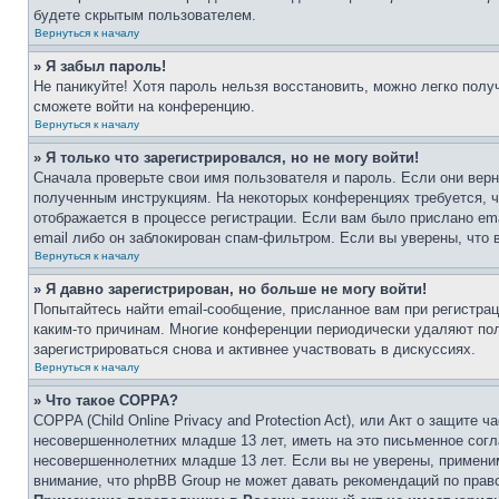
будете скрытым пользователем.
Вернуться к началу
» Я забыл пароль!
Не паникуйте! Хотя пароль нельзя восстановить, можно легко пол
сможете войти на конференцию.
Вернуться к началу
» Я только что зарегистрировался, но не могу войти!
Сначала проверьте свои имя пользователя и пароль. Если они верн
полученным инструкциям. На некоторых конференциях требуется, 
отображается в процессе регистрации. Если вам было прислано em
email либо он заблокирован спам-фильтром. Если вы уверены, что 
Вернуться к началу
» Я давно зарегистрирован, но больше не могу войти!
Попытайтесь найти email-сообщение, присланное вам при регистрац
каким-то причинам. Многие конференции периодически удаляют по
зарегистрироваться снова и активнее участвовать в дискуссиях.
Вернуться к началу
» Что такое COPPA?
COPPA (Child Online Privacy and Protection Act), или Акт о защите
несовершеннолетних младше 13 лет, иметь на это письменное согл
несовершеннолетних младше 13 лет. Если вы не уверены, применим
внимание, что phpBB Group не может давать рекомендаций по прав