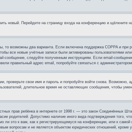
учить новый. Перейдите на страницу входа на конференцию и щёлкните 
ы, то возможны два варианта. Если включена поддержка COPPA и при ре
чтобы все новые учётные записи были активированы пользователями или
ail-сообщение, следуйте полученным инструкциям. Если email-сообщение
ввели правильный адрес email, попробуйте связаться с администратором
ии, проверьте свои имя и пароль и попробуйте войти снова. Возможно,
льзователей, длительное время не оставляющих сообщения, чтобы умен
 частных прав ребёнка в интернете от 1998 г. — это закон Соединённых 
асие родителей. Допустимо наличие иного вида подтверждения того, чт
о ли это к вам, как к регистрирующемуся на конференции, или к самой
овым вопросам и не является объектом юридических отношений, кроме 