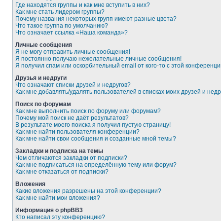
Где находятся группы и как мне вступить в них?
Как мне стать лидером группы?
Почему названия некоторых групп имеют разные цвета?
Что такое группа по умолчанию?
Что означает ссылка «Наша команда»?
Личные сообщения
Я не могу отправить личные сообщения!
Я постоянно получаю нежелательные личные сообщения!
Я получил спам или оскорбительный email от кого-то с этой конференци
Друзья и недруги
Что означают списки друзей и недругов?
Как мне добавлять/удалять пользователей в списках моих друзей и недр
Поиск по форумам
Как мне выполнить поиск по форуму или форумам?
Почему мой поиск не даёт результатов?
В результате моего поиска я получил пустую страницу!
Как мне найти пользователя конференции?
Как мне найти свои сообщения и созданные мной темы?
Закладки и подписка на темы
Чем отличаются закладки от подписки?
Как мне подписаться на определённую тему или форум?
Как мне отказаться от подписки?
Вложения
Какие вложения разрешены на этой конференции?
Как мне найти мои вложения?
Информация о phpBB3
Кто написал эту конференцию?