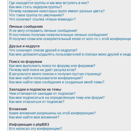
Где находятся группы и как мне вступить в них?
Как мне стать лидером группы?
Почему названия некоторых групп имеют разные цвета?
Что такое группа по умолчанию?
Что означает ссылка «Наша команда»?
Личные сообщения
Я не могу отправить личные сообщения!
Я постоянно получаю нежелательные личные сообщения!
Я получил спам или оскорбительный email от кого-то с этой конференци
Друзья и недруги
Что означают списки друзей и недругов?
Как мне добавлять/удалять пользователей в списках моих друзей и недр
Поиск по форумам
Как мне выполнить поиск по форуму или форумам?
Почему мой поиск не даёт результатов?
В результате моего поиска я получил пустую страницу!
Как мне найти пользователя конференции?
Как мне найти свои сообщения и созданные мной темы?
Закладки и подписка на темы
Чем отличаются закладки от подписки?
Как мне подписаться на определённую тему или форум?
Как мне отказаться от подписки?
Вложения
Какие вложения разрешены на этой конференции?
Как мне найти мои вложения?
Информация о phpBB3
Кто написал эту конференцию?