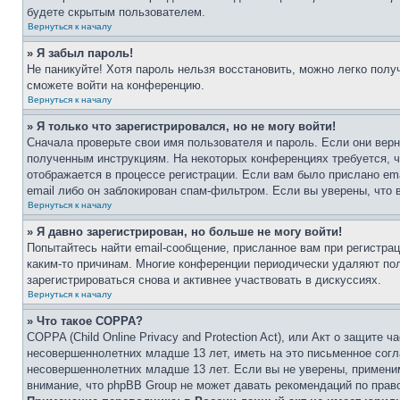
будете скрытым пользователем.
Вернуться к началу
» Я забыл пароль!
Не паникуйте! Хотя пароль нельзя восстановить, можно легко пол
сможете войти на конференцию.
Вернуться к началу
» Я только что зарегистрировался, но не могу войти!
Сначала проверьте свои имя пользователя и пароль. Если они верн
полученным инструкциям. На некоторых конференциях требуется, 
отображается в процессе регистрации. Если вам было прислано em
email либо он заблокирован спам-фильтром. Если вы уверены, что 
Вернуться к началу
» Я давно зарегистрирован, но больше не могу войти!
Попытайтесь найти email-сообщение, присланное вам при регистрац
каким-то причинам. Многие конференции периодически удаляют по
зарегистрироваться снова и активнее участвовать в дискуссиях.
Вернуться к началу
» Что такое COPPA?
COPPA (Child Online Privacy and Protection Act), или Акт о защите
несовершеннолетних младше 13 лет, иметь на это письменное согл
несовершеннолетних младше 13 лет. Если вы не уверены, применим
внимание, что phpBB Group не может давать рекомендаций по прав