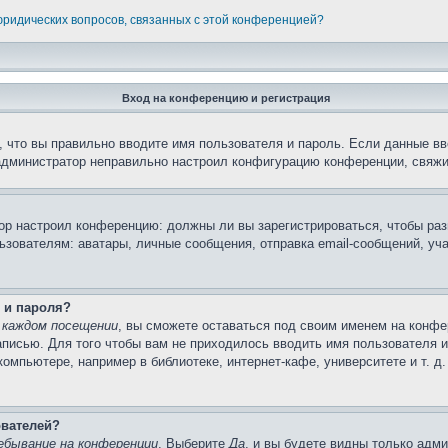
 юридических вопросов, связанных с этой конференцией?
Вход на конференцию и регистрация
 что вы правильно вводите имя пользователя и пароль. Если данные вв
 администратор неправильно настроил конфигурацию конференции, свяжи
атор настроил конференцию: должны ли вы зарегистрироваться, чтобы ра
вателям: аватары, личные сообщения, отправка email-сообщений, участи
 и пароля?
 каждом посещении
, вы сможете оставаться под своим именем на конфе
записью. Для того чтобы вам не приходилось вводить имя пользователя 
мпьютере, например в библиотеке, интернет-кафе, университете и т. д
ователей?
ебывание на конференции
. Выберите
Да
, и вы будете видны только адм