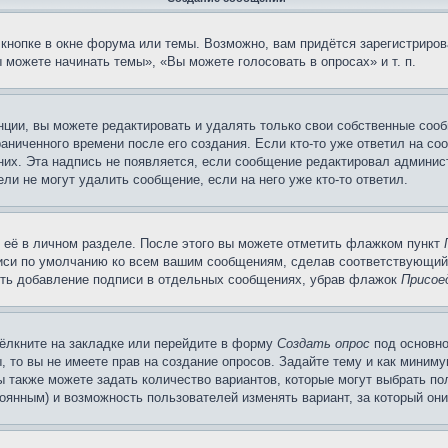
кнопке в окне форума или темы. Возможно, вам придётся зарегистриров
можете начинать темы», «Вы можете голосовать в опросах» и т. п.
ции, вы можете редактировать и удалять только свои собственные сооб
аниченного времени после его создания. Если кто-то уже ответил на со
 них. Эта надпись не появляется, если сообщение редактировал админис
ли не могут удалить сообщение, если на него уже кто-то ответил.
 её в личном разделе. После этого вы можете отметить флажком пункт
писи по умолчанию ко всем вашим сообщениям, сделав соответствующий
нить добавление подписи в отдельных сообщениях, убрав флажок
Присое
ёлкните на закладке или перейдите в форму
Создать опрос
под основно
, то вы не имеете прав на создание опросов. Задайте тему и как миним
ы также можете задать количество вариантов, которые могут выбрать п
тоянным) и возможность пользователей изменять вариант, за который он