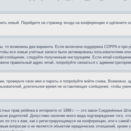
учить новый. Перейдите на страницу входа на конференцию и щёлкните 
ы, то возможны два варианта. Если включена поддержка COPPA и при ре
чтобы все новые учётные записи были активированы пользователями или
ail-сообщение, следуйте полученным инструкциям. Если email-сообщение
ввели правильный адрес email, попробуйте связаться с администратором
ии, проверьте свои имя и пароль и попробуйте войти снова. Возможно,
льзователей, длительное время не оставляющих сообщения, чтобы умен
 частных прав ребёнка в интернете от 1998 г. — это закон Соединённых 
асие родителей. Допустимо наличие иного вида подтверждения того, чт
о ли это к вам, как к регистрирующемуся на конференции, или к самой
овым вопросам и не является объектом юридических отношений, кроме 