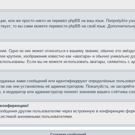
ии, или же просто никто не перевёл phpBB на ваш язык. Попробуйте узн
ествует, то вы сами можете перевести phpBB на свой язык. Дополнител
ия. Одно из них может относиться к вашему званию, обычно это звёздо
лее крупное, изображение известно как «аватара» и обычно уникально д
ь использованы. Если вы не можете использовать аватары, свяжитесь с
озданных вами сообщений или идентифицируют определённых пользовате
так как они установлены её администратором. Пожалуйста, не засоряйт
, и модератор или администратор понизят значение вашего счётчика со
а конференцию!
сообщения другим пользователям через встроенную в конференцию форм
 системой анонимными пользователями.
Создание сообщений