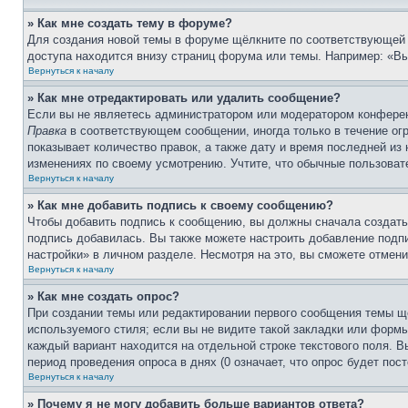
» Как мне создать тему в форуме?
Для создания новой темы в форуме щёлкните по соответствующей 
доступа находится внизу страниц форума или темы. Например: «Вы 
Вернуться к началу
» Как мне отредактировать или удалить сообщение?
Если вы не являетесь администратором или модератором конферен
Правка
в соответствующем сообщении, иногда только в течение огр
показывает количество правок, а также дату и время последней из
изменениях по своему усмотрению. Учтите, что обычные пользовате
Вернуться к началу
» Как мне добавить подпись к своему сообщению?
Чтобы добавить подпись к сообщению, вы должны сначала создать
подпись добавилась. Вы также можете настроить добавление под
настройки» в личном разделе. Несмотря на это, вы сможете отме
Вернуться к началу
» Как мне создать опрос?
При создании темы или редактировании первого сообщения темы щ
используемого стиля; если вы не видите такой закладки или формы
каждый вариант находится на отдельной строке текстового поля. В
период проведения опроса в днях (0 означает, что опрос будет пос
Вернуться к началу
» Почему я не могу добавить больше вариантов ответа?