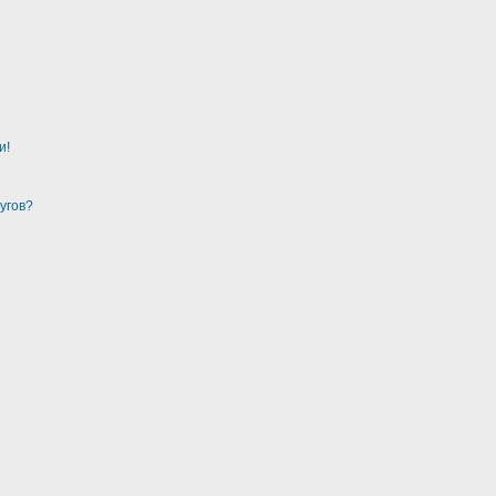
и!
угов?