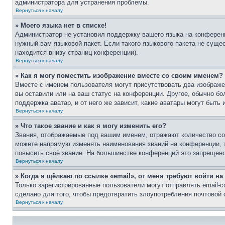
администратора для устранения проблемы.
Вернуться к началу
» Моего языка нет в списке!
Администратор не установил поддержку вашего языка на конференц
нужный вам языковой пакет. Если такого языкового пакета не сущ
находится внизу страниц конференции).
Вернуться к началу
» Как я могу поместить изображение вместе со своим именем?
Вместе с именем пользователя могут присутствовать два изображен
вы оставили или на ваш статус на конференции. Другое, обычно бо
поддержка аватар, и от него же зависит, какие аватары могут быт
Вернуться к началу
» Что такое звание и как я могу изменить его?
Звания, отображаемые под вашим именем, отражают количество с
можете напрямую изменять наименования званий на конференции, 
повысить своё звание. На большинстве конференций это запрещено
Вернуться к началу
» Когда я щёлкаю по ссылке «email», от меня требуют войти н
Только зарегистрированные пользователи могут отправлять email-
сделано для того, чтобы предотвратить злоупотребления почтовой
Вернуться к началу