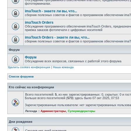
Обсуждение программного обеспечения imaTouch, предназначенного 
фототерминалах.
imaTouch - знаете ли вы, что...
сборник полезных советов и фактов о программном обеспечении ima
imaTouch Orders
Обсуждение программного обеспечения imaTouch Orders, предназначе
приема заказов фотопечати с цифровых носителей
imaTouch Orders - знаете ли вы, что...
сборник полезных советов и фактов о программном обеспечении imaT
Форум
Форум
Обсуждение всех вопросов, связанных с работой этого форума
Удалить cookies конференции
|
Наша команда
Список форумов
Кто сейчас на конференции
Всего посетителей:
5
, из них зарегистрированных: 0, скрытых: 0 и го
Больше всего посетителей (
573
) здесь было 07 окт 2025, 07:53
Зарегистрированные пользователи: нет зарегистрированных пользов
Легенда ::
Администраторы
,
Супермодераторы
Дни рождения
Сегодня нет дней рождения.