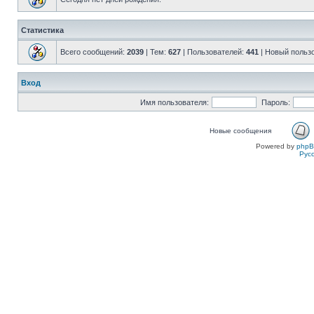
Статистика
Всего сообщений:
2039
| Тем:
627
| Пользователей:
441
| Новый польз
Вход
Имя пользователя:
Пароль:
Новые сообщения
Powered by
php
Рус