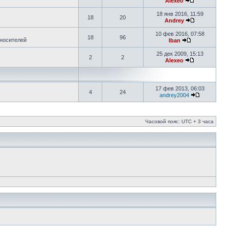
Alexeo
18 янв 2016, 11:59
18
20
Andrey
10 фев 2016, 07:58
18
96
 носителей
Iban
25 дек 2009, 15:13
2
2
Alexeo
17 фев 2013, 06:03
4
24
andrey2004
Часовой пояс: UTC + 3 часа