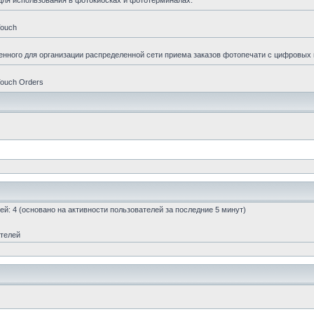
для использования в фотокиосках и фототерминалах.
Touch
енного для организации распределенной сети приема заказов фотопечати с цифровых
ouch Orders
стей: 4 (основано на активности пользователей за последние 5 минут)
ателей