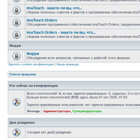
Обсуждение программного обеспечения imaTouch, предназначенного 
imaTouch - знаете ли вы, что...
сборник полезных советов и фактов о программном обеспечении ima
imaTouch Orders
Обсуждение программного обеспечения imaTouch Orders, предназнач
imaTouch Orders - знаете ли вы, что...
сборник полезных советов и фактов о программном обеспечении imaT
Форум
Форум
Обсуждение всех вопросов, связанных с работой этого форума
Удалить cookies конференции
|
Наша команда
Список форумов
Кто сейчас на конференции
Всего посетителей:
4
, из них зарегистрированных: 0, скрытых: 0 и го
Больше всего посетителей (
573
) здесь было 07 окт 2025, 07:53
Зарегистрированные пользователи: нет зарегистрированных пользов
Легенда ::
Администраторы
,
Супермодераторы
Дни рождения
Сегодня нет дней рождения.