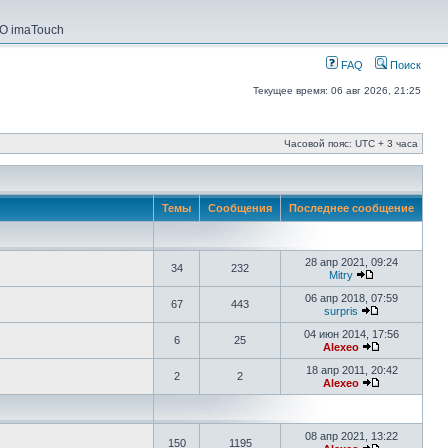
О imaTouch
FAQ
Поиск
Текущее время: 06 авг 2026, 21:25
Часовой пояс: UTC + 3 часа
Темы
Сообщения
Последнее сообщение
28 апр 2021, 09:24
34
232
Mitry
06 апр 2018, 07:59
67
443
surpris
04 июн 2014, 17:56
6
25
Alexeo
18 апр 2011, 20:42
2
2
Alexeo
08 апр 2021, 13:22
150
1195