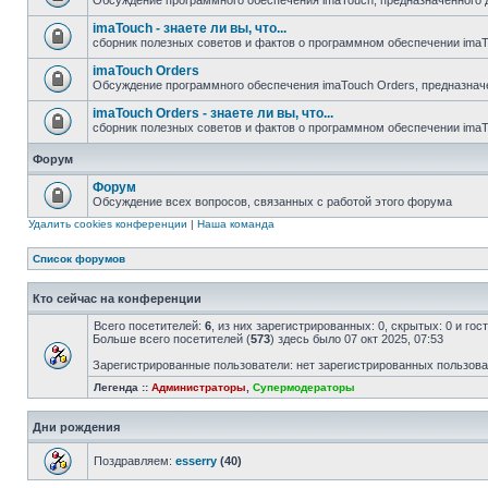
Обсуждение программного обеспечения imaTouch, предназначенного 
imaTouch - знаете ли вы, что...
сборник полезных советов и фактов о программном обеспечении ima
imaTouch Orders
Обсуждение программного обеспечения imaTouch Orders, предназнач
imaTouch Orders - знаете ли вы, что...
сборник полезных советов и фактов о программном обеспечении imaT
Форум
Форум
Обсуждение всех вопросов, связанных с работой этого форума
Удалить cookies конференции
|
Наша команда
Список форумов
Кто сейчас на конференции
Всего посетителей:
6
, из них зарегистрированных: 0, скрытых: 0 и го
Больше всего посетителей (
573
) здесь было 07 окт 2025, 07:53
Зарегистрированные пользователи: нет зарегистрированных пользов
Легенда ::
Администраторы
,
Супермодераторы
Дни рождения
Поздравляем:
esserry
(40)