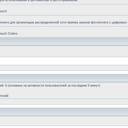
для использования в фотокиосках и фототерминалах.
Touch
енного для организации распределенной сети приема заказов фотопечати с цифровых
ouch Orders
стей: 6 (основано на активности пользователей за последние 5 минут)
ателей