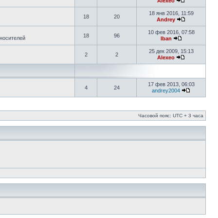
Alexeo
18 янв 2016, 11:59
18
20
Andrey
10 фев 2016, 07:58
18
96
 носителей
Iban
25 дек 2009, 15:13
2
2
Alexeo
17 фев 2013, 06:03
4
24
andrey2004
Часовой пояс: UTC + 3 часа