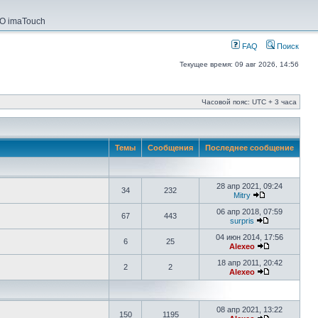
О imaTouch
FAQ
Поиск
Текущее время: 09 авг 2026, 14:56
Часовой пояс: UTC + 3 часа
Темы
Сообщения
Последнее сообщение
28 апр 2021, 09:24
34
232
Mitry
06 апр 2018, 07:59
67
443
surpris
04 июн 2014, 17:56
6
25
Alexeo
18 апр 2011, 20:42
2
2
Alexeo
08 апр 2021, 13:22
150
1195