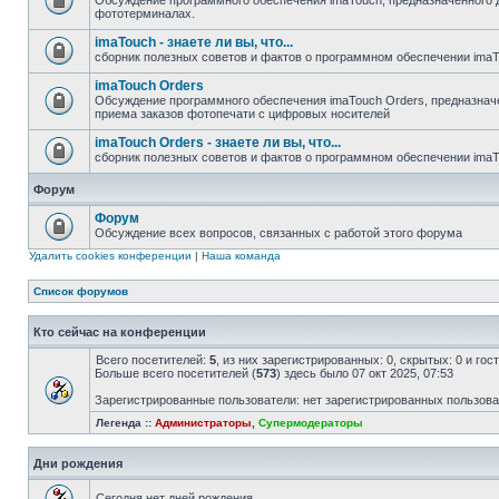
Обсуждение программного обеспечения imaTouch, предназначенного 
фототерминалах.
imaTouch - знаете ли вы, что...
сборник полезных советов и фактов о программном обеспечении ima
imaTouch Orders
Обсуждение программного обеспечения imaTouch Orders, предназначе
приема заказов фотопечати с цифровых носителей
imaTouch Orders - знаете ли вы, что...
сборник полезных советов и фактов о программном обеспечении imaT
Форум
Форум
Обсуждение всех вопросов, связанных с работой этого форума
Удалить cookies конференции
|
Наша команда
Список форумов
Кто сейчас на конференции
Всего посетителей:
5
, из них зарегистрированных: 0, скрытых: 0 и го
Больше всего посетителей (
573
) здесь было 07 окт 2025, 07:53
Зарегистрированные пользователи: нет зарегистрированных пользов
Легенда ::
Администраторы
,
Супермодераторы
Дни рождения
Сегодня нет дней рождения.