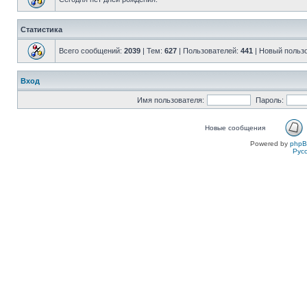
Статистика
Всего сообщений:
2039
| Тем:
627
| Пользователей:
441
| Новый польз
Вход
Имя пользователя:
Пароль:
Новые сообщения
Powered by
php
Рус