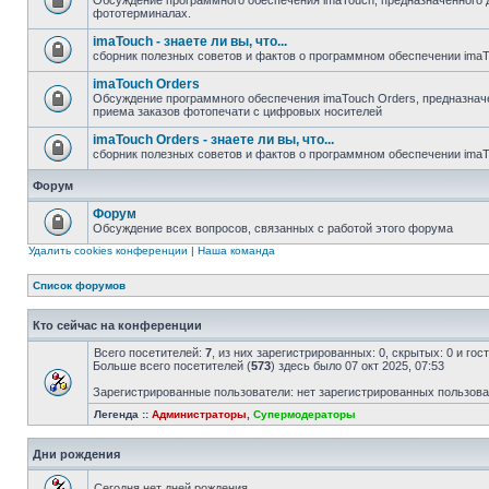
Обсуждение программного обеспечения imaTouch, предназначенного 
фототерминалах.
imaTouch - знаете ли вы, что...
сборник полезных советов и фактов о программном обеспечении ima
imaTouch Orders
Обсуждение программного обеспечения imaTouch Orders, предназначе
приема заказов фотопечати с цифровых носителей
imaTouch Orders - знаете ли вы, что...
сборник полезных советов и фактов о программном обеспечении imaT
Форум
Форум
Обсуждение всех вопросов, связанных с работой этого форума
Удалить cookies конференции
|
Наша команда
Список форумов
Кто сейчас на конференции
Всего посетителей:
7
, из них зарегистрированных: 0, скрытых: 0 и го
Больше всего посетителей (
573
) здесь было 07 окт 2025, 07:53
Зарегистрированные пользователи: нет зарегистрированных пользов
Легенда ::
Администраторы
,
Супермодераторы
Дни рождения
Сегодня нет дней рождения.