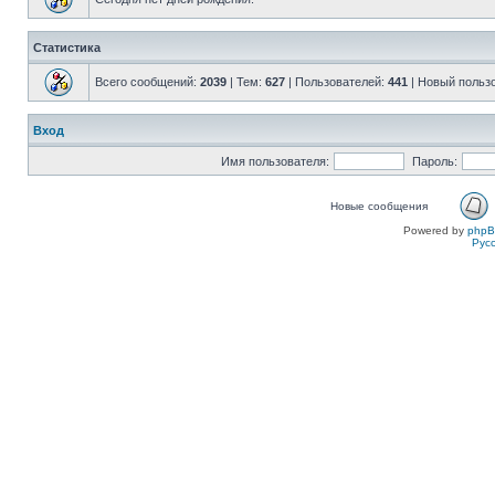
Статистика
Всего сообщений:
2039
| Тем:
627
| Пользователей:
441
| Новый польз
Вход
Имя пользователя:
Пароль:
Новые сообщения
Powered by
php
Рус