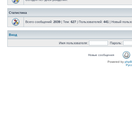
Статистика
Всего сообщений:
2039
| Тем:
627
| Пользователей:
441
| Новый польз
Вход
Имя пользователя:
Пароль:
Новые сообщения
Powered by
php
Рус