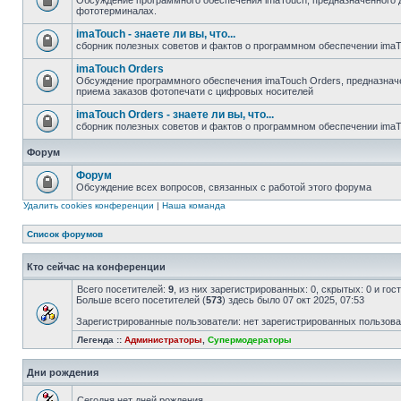
Обсуждение программного обеспечения imaTouch, предназначенного 
фототерминалах.
imaTouch - знаете ли вы, что...
сборник полезных советов и фактов о программном обеспечении ima
imaTouch Orders
Обсуждение программного обеспечения imaTouch Orders, предназначе
приема заказов фотопечати с цифровых носителей
imaTouch Orders - знаете ли вы, что...
сборник полезных советов и фактов о программном обеспечении imaT
Форум
Форум
Обсуждение всех вопросов, связанных с работой этого форума
Удалить cookies конференции
|
Наша команда
Список форумов
Кто сейчас на конференции
Всего посетителей:
9
, из них зарегистрированных: 0, скрытых: 0 и го
Больше всего посетителей (
573
) здесь было 07 окт 2025, 07:53
Зарегистрированные пользователи: нет зарегистрированных пользов
Легенда ::
Администраторы
,
Супермодераторы
Дни рождения
Сегодня нет дней рождения.