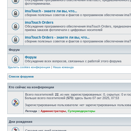
Обсуждение программного обеспечения imaTouch, предназначенного 
фототерминалах.
imaTouch - знаете ли вы, что...
сборник полезных советов и фактов о программном обеспечении ima
imaTouch Orders
Обсуждение программного обеспечения imaTouch Orders, предназначе
приема заказов фотопечати с цифровых носителей
imaTouch Orders - знаете ли вы, что...
сборник полезных советов и фактов о программном обеспечении imaT
Форум
Форум
Обсуждение всех вопросов, связанных с работой этого форума
Удалить cookies конференции
|
Наша команда
Список форумов
Кто сейчас на конференции
Всего посетителей:
22
, из них зарегистрированных: 0, скрытых: 0 и г
Больше всего посетителей (
573
) здесь было 07 окт 2025, 07:53
Зарегистрированные пользователи: нет зарегистрированных пользов
Легенда ::
Администраторы
,
Супермодераторы
Дни рождения
Сегодня нет дней рождения.