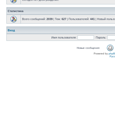
Статистика
Всего сообщений:
2039
| Тем:
627
| Пользователей:
441
| Новый польз
Вход
Имя пользователя:
Пароль:
Новые сообщения
Powered by
php
Рус