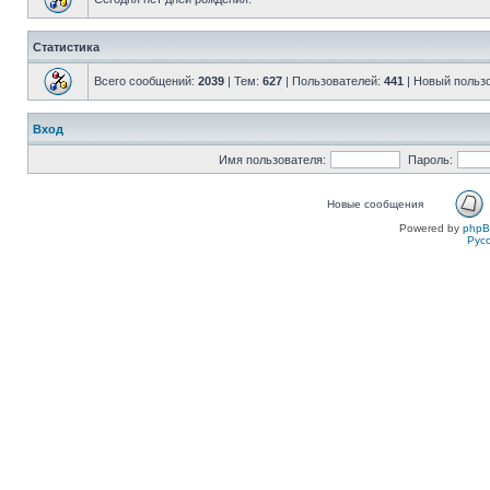
Статистика
Всего сообщений:
2039
| Тем:
627
| Пользователей:
441
| Новый польз
Вход
Имя пользователя:
Пароль:
Новые сообщения
Powered by
php
Рус