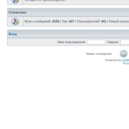
Статистика
Всего сообщений:
2039
| Тем:
627
| Пользователей:
441
| Новый польз
Вход
Имя пользователя:
Пароль:
Новые сообщения
Powered by
php
Рус