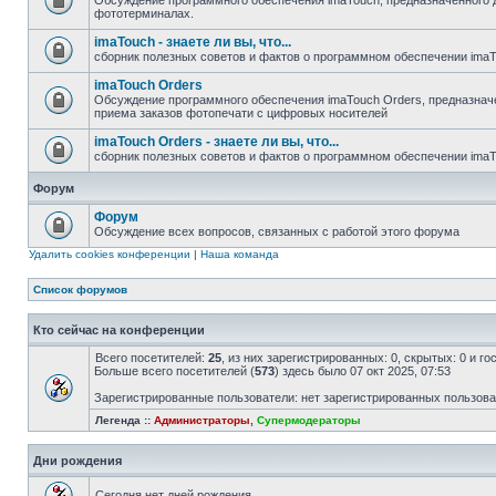
Обсуждение программного обеспечения imaTouch, предназначенного 
фототерминалах.
imaTouch - знаете ли вы, что...
сборник полезных советов и фактов о программном обеспечении ima
imaTouch Orders
Обсуждение программного обеспечения imaTouch Orders, предназначе
приема заказов фотопечати с цифровых носителей
imaTouch Orders - знаете ли вы, что...
сборник полезных советов и фактов о программном обеспечении imaT
Форум
Форум
Обсуждение всех вопросов, связанных с работой этого форума
Удалить cookies конференции
|
Наша команда
Список форумов
Кто сейчас на конференции
Всего посетителей:
25
, из них зарегистрированных: 0, скрытых: 0 и г
Больше всего посетителей (
573
) здесь было 07 окт 2025, 07:53
Зарегистрированные пользователи: нет зарегистрированных пользов
Легенда ::
Администраторы
,
Супермодераторы
Дни рождения
Сегодня нет дней рождения.