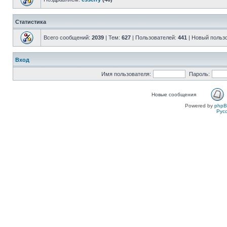
Статистика
Всего сообщений:
2039
| Тем:
627
| Пользователей:
441
| Новый польз
Вход
Имя пользователя:
Пароль:
Новые сообщения
Powered by
php
Рус