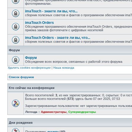
Обсуждение программного обеспечения imaTouch, предназначенного 
фототерминалах.
imaTouch - знаете ли вы, что...
сборник полезных советов и фактов о программном обеспечении ima
imaTouch Orders
Обсуждение программного обеспечения imaTouch Orders, предназначе
приема заказов фотопечати с цифровых носителей
imaTouch Orders - знаете ли вы, что...
сборник полезных советов и фактов о программном обеспечении imaT
Форум
Форум
Обсуждение всех вопросов, связанных с работой этого форума
Удалить cookies конференции
|
Наша команда
Список форумов
Кто сейчас на конференции
Всего посетителей:
3
, из них зарегистрированных: 0, скрытых: 0 и го
Больше всего посетителей (
573
) здесь было 07 окт 2025, 07:53
Зарегистрированные пользователи: нет зарегистрированных пользов
Легенда ::
Администраторы
,
Супермодераторы
Дни рождения
Поздравляем:
esserry
(40)