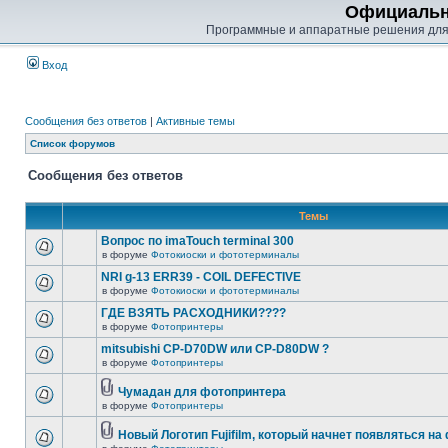
Официальн
Программные и аппаратные решения для
Вход
Сообщения без ответов
|
Активные темы
Список форумов
Сообщения без ответов
Темы
Вопрос по imaTouch terminal 300
в форуме
Фотокиоски и фототерминалы
NRI g-13 ERR39 - COIL DEFECTIVE
в форуме
Фотокиоски и фототерминалы
ГДЕ ВЗЯТЬ РАСХОДНИКИ????
в форуме
Фотопринтеры
mitsubishi CP-D70DW или CP-D80DW ?
в форуме
Фотопринтеры
Чумадан для фотопринтера
в форуме
Фотопринтеры
Новый Логотип Fujifilm, который начнет появляться на