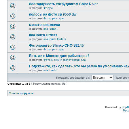
благодарность сотрудникам Color River
в форуме
Форум
полосы на фото cp 9550 dw
в форуме
Фотопринтеры
монетоприемники
в форуме
imaTouch
imaTouch Orders
в форуме
imaTouch Orders
Фотопринтер Shinko CHC-S2145
в форуме
Фотопринтеры
Есть ли в Москве дистрибьюторы?
в форуме
Фотокиоски и фототерминалы
Подскажите, как сделать, что бы рамка по умолчанию н
в форуме
imaTouch
Показать сообщения за:
Поле сорт
Страница
1
из
3
[ Результатов поиска: 55 ]
Список форумов
Powered by
php
Рус