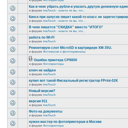
в форуме
Фотопринтеры
Как в чеке убрать рубли и указать другую денежную еди
в форуме
imaTouch - знаете ли вы, что...
Киоск при запуске пишет какой-то класс не зарегестриров
в форуме
imaTouch - знаете ли вы, что...
В чеке пишется "СКИДКА" вместо "ИТОГО"
в форуме
imaTouch - знаете ли вы, что...
работа по Wi-FI
в форуме
imaTouch
Ремонтирую слот MicroSD в картридере XM-35U.
в форуме
Фотокиоски и фототерминалы
Ошибка принтера CP9800
в форуме
Фотопринтеры
ключ не найден
в форуме
imaTouch
купил вот такой Фискальный регистратор FPrint-02К
в форуме
imaTouch
Новый версии?
в форуме
imaTouch
версия 911
в форуме
imaTouch
Фото на документы
в форуме
imaTouch
нужен мастер по фотопринтерам в Москве
в форуме
Фотопринтеры