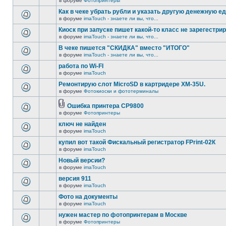
в форуме
Фотопринтеры
Как в чеке убрать рубли и указать другую денежную е
в форуме
imaTouch - знаете ли вы, что...
Киоск при запуске пишет какой-то класс не зарегестрир
в форуме
imaTouch - знаете ли вы, что...
В чеке пишется "СКИДКА" вместо "ИТОГО"
в форуме
imaTouch - знаете ли вы, что...
работа по Wi-FI
в форуме
imaTouch
Ремонтирую слот MicroSD в картридере XM-35U.
в форуме
Фотокиоски и фототерминалы
Ошибка принтера CP9800
в форуме
Фотопринтеры
ключ не найден
в форуме
imaTouch
купил вот такой Фискальный регистратор FPrint-02К
в форуме
imaTouch
Новый версии?
в форуме
imaTouch
версия 911
в форуме
imaTouch
Фото на документы
в форуме
imaTouch
нужен мастер по фотопринтерам в Москве
в форуме
Фотопринтеры