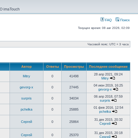
О imaTouch
FAQ
Поиск
Текущее время: 08 авг 2026, 02:09
Часовой пояс: UTC + 3 часа
Автор
Ответы
Просмотры
Последнее сообщение
28 апр 2021, 09:24
Mitry
0
41498
Mitry
04 июн 2019, 16:25
gevorg-x
0
27445
gevorg-x
06 апр 2018, 07:59
surpris
0
34034
surpris
01 фев 2016, 12:54
pchelka
0
25885
pchelka
31 дек 2015, 20:32
Сергей
0
25864
Сергей
31 дек 2015, 20:18
Сергей
0
25370
Сергей