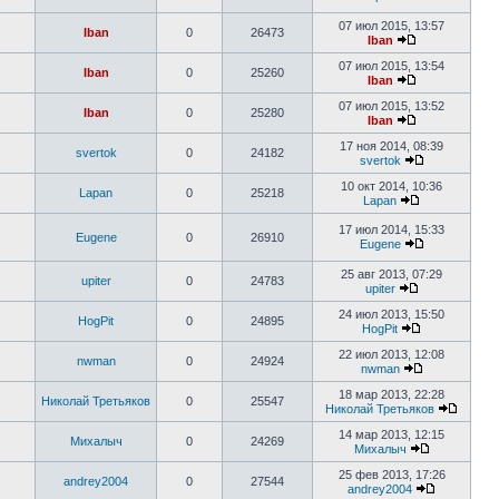
07 июл 2015, 13:57
Iban
0
26473
Iban
07 июл 2015, 13:54
Iban
0
25260
Iban
07 июл 2015, 13:52
Iban
0
25280
Iban
17 ноя 2014, 08:39
svertok
0
24182
svertok
10 окт 2014, 10:36
Lapan
0
25218
Lapan
17 июл 2014, 15:33
Eugene
0
26910
Eugene
25 авг 2013, 07:29
upiter
0
24783
upiter
24 июл 2013, 15:50
HogPit
0
24895
HogPit
22 июл 2013, 12:08
nwman
0
24924
nwman
18 мар 2013, 22:28
Николай Третьяков
0
25547
Николай Третьяков
14 мар 2013, 12:15
Михалыч
0
24269
Михалыч
25 фев 2013, 17:26
andrey2004
0
27544
andrey2004