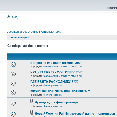
Программн
Вход
Сообщения без ответов
|
Активные темы
Список форумов
Сообщения без ответов
Вопрос по imaTouch terminal 300
в форуме
Фотокиоски и фототерминалы
NRI g-13 ERR39 - COIL DEFECTIVE
в форуме
Фотокиоски и фототерминалы
ГДЕ ВЗЯТЬ РАСХОДНИКИ????
в форуме
Фотопринтеры
mitsubishi CP-D70DW или CP-D80DW ?
в форуме
Фотопринтеры
Чумадан для фотопринтера
в форуме
Фотопринтеры
Новый Логотип Fujifilm, который начнет появляться 