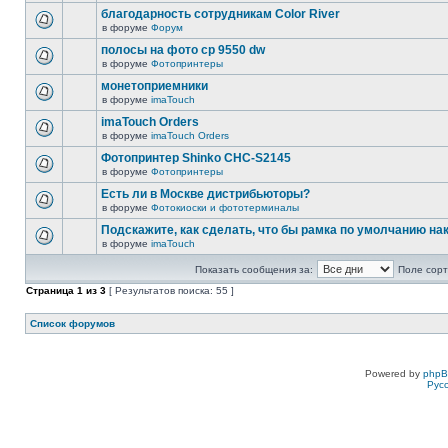
благодарность сотрудникам Color River
в форуме
Форум
полосы на фото cp 9550 dw
в форуме
Фотопринтеры
монетоприемники
в форуме
imaTouch
imaTouch Orders
в форуме
imaTouch Orders
Фотопринтер Shinko CHC-S2145
в форуме
Фотопринтеры
Есть ли в Москве дистрибьюторы?
в форуме
Фотокиоски и фототерминалы
Подскажите, как сделать, что бы рамка по умолчанию н
в форуме
imaTouch
Показать сообщения за:
Поле сорт
Страница
1
из
3
[ Результатов поиска: 55 ]
Список форумов
Powered by
php
Рус