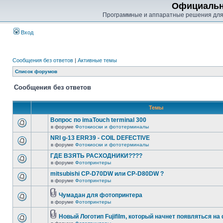
Официальн
Программные и аппаратные решения для
Вход
Сообщения без ответов
|
Активные темы
Список форумов
Сообщения без ответов
Темы
Вопрос по imaTouch terminal 300
в форуме
Фотокиоски и фототерминалы
NRI g-13 ERR39 - COIL DEFECTIVE
в форуме
Фотокиоски и фототерминалы
ГДЕ ВЗЯТЬ РАСХОДНИКИ????
в форуме
Фотопринтеры
mitsubishi CP-D70DW или CP-D80DW ?
в форуме
Фотопринтеры
Чумадан для фотопринтера
в форуме
Фотопринтеры
Новый Логотип Fujifilm, который начнет появляться на