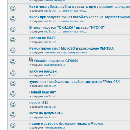
в форуме
Фотопринтеры
Как в чеке убрать рубли и указать другую денежную еди
в форуме
imaTouch - знаете ли вы, что...
Киоск при запуске пишет какой-то класс не зарегестриров
в форуме
imaTouch - знаете ли вы, что...
В чеке пишется "СКИДКА" вместо "ИТОГО"
в форуме
imaTouch - знаете ли вы, что...
работа по Wi-FI
в форуме
imaTouch
Ремонтирую слот MicroSD в картридере XM-35U.
в форуме
Фотокиоски и фототерминалы
Ошибка принтера CP9800
в форуме
Фотопринтеры
ключ не найден
в форуме
imaTouch
купил вот такой Фискальный регистратор FPrint-02К
в форуме
imaTouch
Новый версии?
в форуме
imaTouch
версия 911
в форуме
imaTouch
Фото на документы
в форуме
imaTouch
нужен мастер по фотопринтерам в Москве
в форуме
Фотопринтеры