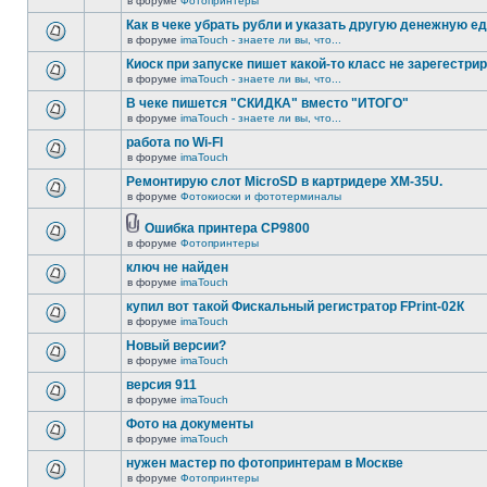
в форуме
Фотопринтеры
Как в чеке убрать рубли и указать другую денежную е
в форуме
imaTouch - знаете ли вы, что...
Киоск при запуске пишет какой-то класс не зарегестрир
в форуме
imaTouch - знаете ли вы, что...
В чеке пишется "СКИДКА" вместо "ИТОГО"
в форуме
imaTouch - знаете ли вы, что...
работа по Wi-FI
в форуме
imaTouch
Ремонтирую слот MicroSD в картридере XM-35U.
в форуме
Фотокиоски и фототерминалы
Ошибка принтера CP9800
в форуме
Фотопринтеры
ключ не найден
в форуме
imaTouch
купил вот такой Фискальный регистратор FPrint-02К
в форуме
imaTouch
Новый версии?
в форуме
imaTouch
версия 911
в форуме
imaTouch
Фото на документы
в форуме
imaTouch
нужен мастер по фотопринтерам в Москве
в форуме
Фотопринтеры