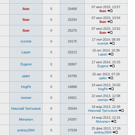
07 июл 2015, 13:57
Iban
0
26468
Iban
07 июл 2015, 13:54
Iban
0
25254
Iban
07 июл 2015, 13:52
Iban
0
25276
Iban
17 ноя 2014, 08:39
svertok
0
24175
svertok
10 окт 2014, 10:36
Lapan
0
25213
Lapan
17 июл 2014, 15:33
Eugene
0
26907
Eugene
25 авг 2013, 07:29
upiter
0
24780
upiter
24 июл 2013, 15:50
HogPit
0
24888
HogPit
22 июл 2013, 12:08
nwman
0
24921
nwman
18 мар 2013, 22:28
Николай Третьяков
0
25544
Николай Третьяков
14 мар 2013, 12:15
Михалыч
0
24267
Михалыч
25 фев 2013, 17:26
andrey2004
0
27539
andrey2004