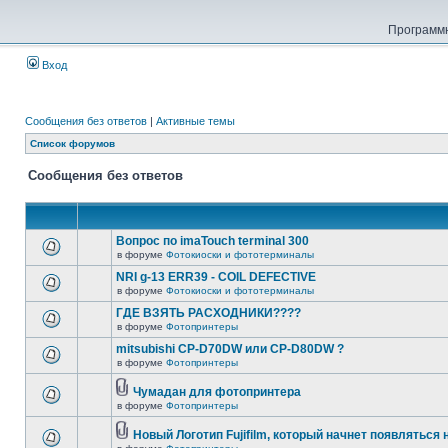
Программн
Вход
Сообщения без ответов
|
Активные темы
Список форумов
Сообщения без ответов
Вопрос по imaTouch terminal 300
в форуме
Фотокиоски и фототерминалы
NRI g-13 ERR39 - COIL DEFECTIVE
в форуме
Фотокиоски и фототерминалы
ГДЕ ВЗЯТЬ РАСХОДНИКИ????
в форуме
Фотопринтеры
mitsubishi CP-D70DW или CP-D80DW ?
в форуме
Фотопринтеры
Чумадан для фотопринтера
в форуме
Фотопринтеры
Новый Логотип Fujifilm, который начнет появляться 