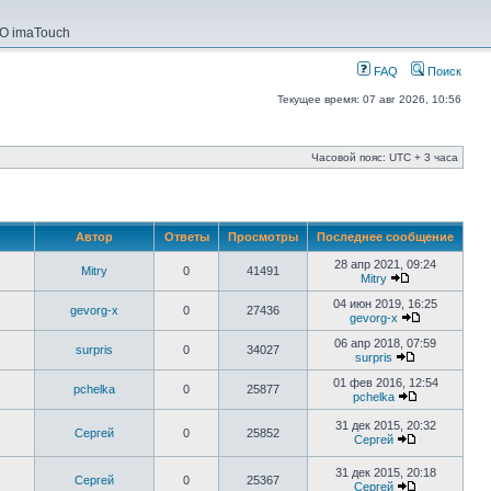
О imaTouch
FAQ
Поиск
Текущее время: 07 авг 2026, 10:56
Часовой пояс: UTC + 3 часа
Автор
Ответы
Просмотры
Последнее сообщение
28 апр 2021, 09:24
Mitry
0
41491
Mitry
04 июн 2019, 16:25
gevorg-x
0
27436
gevorg-x
06 апр 2018, 07:59
surpris
0
34027
surpris
01 фев 2016, 12:54
pchelka
0
25877
pchelka
31 дек 2015, 20:32
Сергей
0
25852
Сергей
31 дек 2015, 20:18
Сергей
0
25367
Сергей