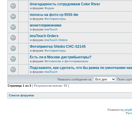
благодарность сотрудникам Color River
в форуме
Форум
полосы на фото cp 9550 dw
в форуме
Фотопринтеры
монетоприемники
в форуме
imaTouch
imaTouch Orders
в форуме
imaTouch Orders
Фотопринтер Shinko CHC-S2145
в форуме
Фотопринтеры
Есть ли в Москве дистрибьюторы?
в форуме
Фотокиоски и фототерминалы
Подскажите, как сделать, что бы рамка по умолчанию н
в форуме
imaTouch
Показать сообщения за:
Поле сорт
Страница
1
из
3
[ Результатов поиска: 55 ]
Список форумов
Powered by
php
Рус