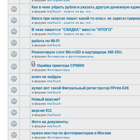
в форуме
Фотопринтеры
Как в чеке убрать рубли и указать другую денежную еди
в форуме
imaTouch - знаете ли вы, что...
Киоск при запуске пишет какой-то класс не зарегестриров
в форуме
imaTouch - знаете ли вы, что...
В чеке пишется "СКИДКА" вместо "ИТОГО"
в форуме
imaTouch - знаете ли вы, что...
работа по Wi-FI
в форуме
imaTouch
Ремонтирую слот MicroSD в картридере XM-35U.
в форуме
Фотокиоски и фототерминалы
Ошибка принтера CP9800
в форуме
Фотопринтеры
ключ не найден
в форуме
imaTouch
купил вот такой Фискальный регистратор FPrint-02К
в форуме
imaTouch
Новый версии?
в форуме
imaTouch
версия 911
в форуме
imaTouch
Фото на документы
в форуме
imaTouch
нужен мастер по фотопринтерам в Москве
в форуме
Фотопринтеры