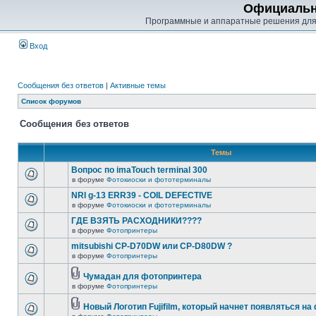
Официальн
Программные и аппаратные решения для
Вход
Сообщения без ответов
|
Активные темы
Список форумов
Сообщения без ответов
Темы
Вопрос по imaTouch terminal 300
в форуме
Фотокиоски и фототерминалы
NRI g-13 ERR39 - COIL DEFECTIVE
в форуме
Фотокиоски и фототерминалы
ГДЕ ВЗЯТЬ РАСХОДНИКИ????
в форуме
Фотопринтеры
mitsubishi CP-D70DW или CP-D80DW ?
в форуме
Фотопринтеры
Чумадан для фотопринтера
в форуме
Фотопринтеры
Новый Логотип Fujifilm, который начнет появляться на