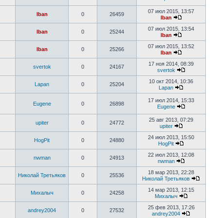
07 июл 2015, 13:57
Iban
0
26459
Iban
07 июл 2015, 13:54
Iban
0
25244
Iban
07 июл 2015, 13:52
Iban
0
25266
Iban
17 ноя 2014, 08:39
svertok
0
24167
svertok
10 окт 2014, 10:36
Lapan
0
25204
Lapan
17 июл 2014, 15:33
Eugene
0
26898
Eugene
25 авг 2013, 07:29
upiter
0
24772
upiter
24 июл 2013, 15:50
HogPit
0
24880
HogPit
22 июл 2013, 12:08
nwman
0
24913
nwman
18 мар 2013, 22:28
Николай Третьяков
0
25536
Николай Третьяков
14 мар 2013, 12:15
Михалыч
0
24258
Михалыч
25 фев 2013, 17:26
andrey2004
0
27532
andrey2004