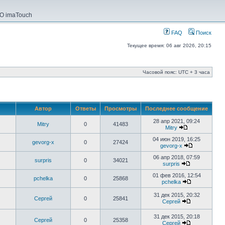
О imaTouch
FAQ
Поиск
Текущее время: 06 авг 2026, 20:15
Часовой пояс: UTC + 3 часа
Автор
Ответы
Просмотры
Последнее сообщение
28 апр 2021, 09:24
Mitry
0
41483
Mitry
04 июн 2019, 16:25
gevorg-x
0
27424
gevorg-x
06 апр 2018, 07:59
surpris
0
34021
surpris
01 фев 2016, 12:54
pchelka
0
25868
pchelka
31 дек 2015, 20:32
Сергей
0
25841
Сергей
31 дек 2015, 20:18
Сергей
0
25358
Сергей