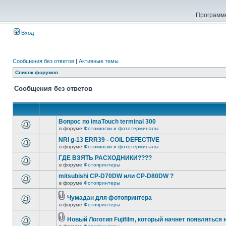
Программн
Вход
Сообщения без ответов
|
Активные темы
Список форумов
Сообщения без ответов
Вопрос по imaTouch terminal 300
в форуме
Фотокиоски и фототерминалы
NRI g-13 ERR39 - COIL DEFECTIVE
в форуме
Фотокиоски и фототерминалы
ГДЕ ВЗЯТЬ РАСХОДНИКИ????
в форуме
Фотопринтеры
mitsubishi CP-D70DW или CP-D80DW ?
в форуме
Фотопринтеры
Чумадан для фотопринтера
в форуме
Фотопринтеры
Новый Логотип Fujifilm, который начнет появляться 