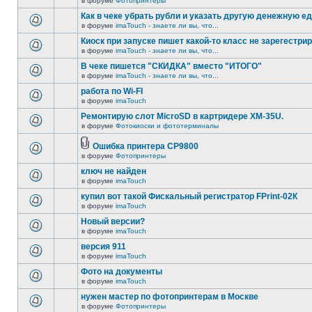
в форуме
Фотопринтеры
Как в чеке убрать рубли и указать другую денежную е
в форуме
imaTouch - знаете ли вы, что...
Киоск при запуске пишет какой-то класс не зарегестрир
в форуме
imaTouch - знаете ли вы, что...
В чеке пишется "СКИДКА" вместо "ИТОГО"
в форуме
imaTouch - знаете ли вы, что...
работа по Wi-FI
в форуме
imaTouch
Ремонтирую слот MicroSD в картридере XM-35U.
в форуме
Фотокиоски и фототерминалы
Ошибка принтера CP9800
в форуме
Фотопринтеры
ключ не найден
в форуме
imaTouch
купил вот такой Фискальный регистратор FPrint-02К
в форуме
imaTouch
Новый версии?
в форуме
imaTouch
версия 911
в форуме
imaTouch
Фото на документы
в форуме
imaTouch
нужен мастер по фотопринтерам в Москве
в форуме
Фотопринтеры