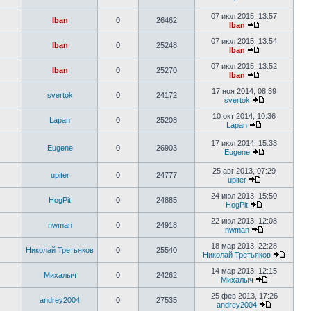
07 июл 2015, 13:57
Iban
0
26462
Iban
07 июл 2015, 13:54
Iban
0
25248
Iban
07 июл 2015, 13:52
Iban
0
25270
Iban
17 ноя 2014, 08:39
svertok
0
24172
svertok
10 окт 2014, 10:36
Lapan
0
25208
Lapan
17 июл 2014, 15:33
Eugene
0
26903
Eugene
25 авг 2013, 07:29
upiter
0
24777
upiter
24 июл 2013, 15:50
HogPit
0
24885
HogPit
22 июл 2013, 12:08
nwman
0
24918
nwman
18 мар 2013, 22:28
Николай Третьяков
0
25540
Николай Третьяков
14 мар 2013, 12:15
Михалыч
0
24262
Михалыч
25 фев 2013, 17:26
andrey2004
0
27535
andrey2004