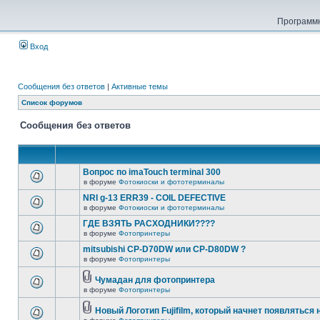
Программн
Вход
Сообщения без ответов
|
Активные темы
Список форумов
Сообщения без ответов
Вопрос по imaTouch terminal 300
в форуме
Фотокиоски и фототерминалы
NRI g-13 ERR39 - COIL DEFECTIVE
в форуме
Фотокиоски и фототерминалы
ГДЕ ВЗЯТЬ РАСХОДНИКИ????
в форуме
Фотопринтеры
mitsubishi CP-D70DW или CP-D80DW ?
в форуме
Фотопринтеры
Чумадан для фотопринтера
в форуме
Фотопринтеры
Новый Логотип Fujifilm, который начнет появляться 