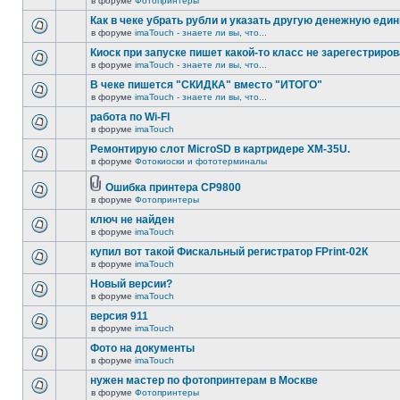
в форуме
Фотопринтеры
Как в чеке убрать рубли и указать другую денежную еди
в форуме
imaTouch - знаете ли вы, что...
Киоск при запуске пишет какой-то класс не зарегестриров
в форуме
imaTouch - знаете ли вы, что...
В чеке пишется "СКИДКА" вместо "ИТОГО"
в форуме
imaTouch - знаете ли вы, что...
работа по Wi-FI
в форуме
imaTouch
Ремонтирую слот MicroSD в картридере XM-35U.
в форуме
Фотокиоски и фототерминалы
Ошибка принтера CP9800
в форуме
Фотопринтеры
ключ не найден
в форуме
imaTouch
купил вот такой Фискальный регистратор FPrint-02К
в форуме
imaTouch
Новый версии?
в форуме
imaTouch
версия 911
в форуме
imaTouch
Фото на документы
в форуме
imaTouch
нужен мастер по фотопринтерам в Москве
в форуме
Фотопринтеры