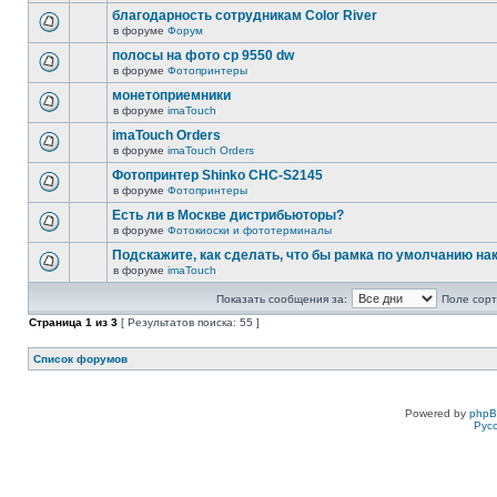
благодарность сотрудникам Color River
в форуме
Форум
полосы на фото cp 9550 dw
в форуме
Фотопринтеры
монетоприемники
в форуме
imaTouch
imaTouch Orders
в форуме
imaTouch Orders
Фотопринтер Shinko CHC-S2145
в форуме
Фотопринтеры
Есть ли в Москве дистрибьюторы?
в форуме
Фотокиоски и фототерминалы
Подскажите, как сделать, что бы рамка по умолчанию н
в форуме
imaTouch
Показать сообщения за:
Поле сорт
Страница
1
из
3
[ Результатов поиска: 55 ]
Список форумов
Powered by
php
Рус