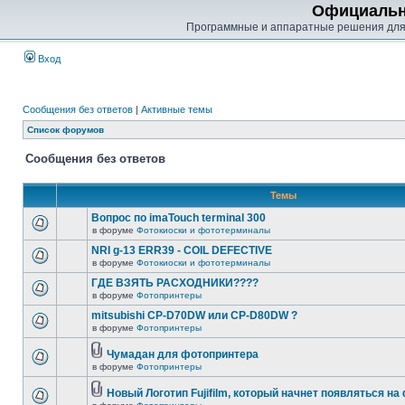
Официальн
Программные и аппаратные решения для
Вход
Сообщения без ответов
|
Активные темы
Список форумов
Сообщения без ответов
Темы
Вопрос по imaTouch terminal 300
в форуме
Фотокиоски и фототерминалы
NRI g-13 ERR39 - COIL DEFECTIVE
в форуме
Фотокиоски и фототерминалы
ГДЕ ВЗЯТЬ РАСХОДНИКИ????
в форуме
Фотопринтеры
mitsubishi CP-D70DW или CP-D80DW ?
в форуме
Фотопринтеры
Чумадан для фотопринтера
в форуме
Фотопринтеры
Новый Логотип Fujifilm, который начнет появляться на