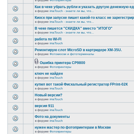
в форуме
Фотопринтеры
Как в чеке убрать рубли и указать другую денежную е
в форуме
imaTouch - знаете ли вы, что...
Киоск при запуске пишет какой-то класс не зарегестрир
в форуме
imaTouch - знаете ли вы, что...
В чеке пишется "СКИДКА" вместо "ИТОГО"
в форуме
imaTouch - знаете ли вы, что...
работа по Wi-FI
в форуме
imaTouch
Ремонтирую слот MicroSD в картридере XM-35U.
в форуме
Фотокиоски и фототерминалы
Ошибка принтера CP9800
в форуме
Фотопринтеры
ключ не найден
в форуме
imaTouch
купил вот такой Фискальный регистратор FPrint-02К
в форуме
imaTouch
Новый версии?
в форуме
imaTouch
версия 911
в форуме
imaTouch
Фото на документы
в форуме
imaTouch
нужен мастер по фотопринтерам в Москве
в форуме
Фотопринтеры