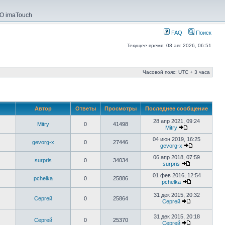
О imaTouch
FAQ
Поиск
Текущее время: 08 авг 2026, 06:51
Часовой пояс: UTC + 3 часа
Автор
Ответы
Просмотры
Последнее сообщение
28 апр 2021, 09:24
Mitry
0
41498
Mitry
04 июн 2019, 16:25
gevorg-x
0
27446
gevorg-x
06 апр 2018, 07:59
surpris
0
34034
surpris
01 фев 2016, 12:54
pchelka
0
25886
pchelka
31 дек 2015, 20:32
Сергей
0
25864
Сергей
31 дек 2015, 20:18
Сергей
0
25370
Сергей