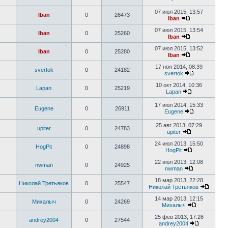
07 июл 2015, 13:57
Iban
0
26473
Iban
07 июл 2015, 13:54
Iban
0
25260
Iban
07 июл 2015, 13:52
Iban
0
25280
Iban
17 ноя 2014, 08:39
svertok
0
24182
svertok
10 окт 2014, 10:36
Lapan
0
25219
Lapan
17 июл 2014, 15:33
Eugene
0
26911
Eugene
25 авг 2013, 07:29
upiter
0
24783
upiter
24 июл 2013, 15:50
HogPit
0
24898
HogPit
22 июл 2013, 12:08
nwman
0
24925
nwman
18 мар 2013, 22:28
Николай Третьяков
0
25547
Николай Третьяков
14 мар 2013, 12:15
Михалыч
0
24269
Михалыч
25 фев 2013, 17:26
andrey2004
0
27544
andrey2004