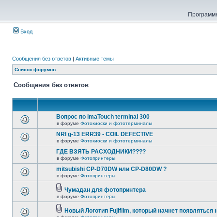
Программн
Вход
Сообщения без ответов
|
Активные темы
Список форумов
Сообщения без ответов
Вопрос по imaTouch terminal 300
в форуме
Фотокиоски и фототерминалы
NRI g-13 ERR39 - COIL DEFECTIVE
в форуме
Фотокиоски и фототерминалы
ГДЕ ВЗЯТЬ РАСХОДНИКИ????
в форуме
Фотопринтеры
mitsubishi CP-D70DW или CP-D80DW ?
в форуме
Фотопринтеры
Чумадан для фотопринтера
в форуме
Фотопринтеры
Новый Логотип Fujifilm, который начнет появляться 