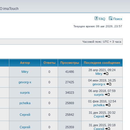
О imaTouch
FAQ
Поиск
Текущее время: 06 авг 2026, 23:57
Часовой пояс: UTC + 3 часа
Автор
Ответы
Просмотры
Последнее сообщение
28 апр 2021, 09:24
Mitry
0
41486
Mitry
04 июн 2019, 16:25
gevorg-x
0
27425
gevorg-x
06 апр 2018, 07:59
surpris
0
34023
surpris
01 фев 2016, 12:54
pchelka
0
25869
pchelka
31 дек 2015, 20:32
Сергей
0
25842
Сергей
31 дек 2015, 20:18
Сергей
0
25359
Сергей