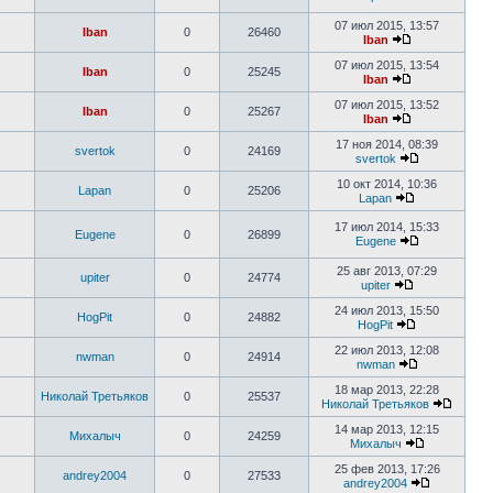
07 июл 2015, 13:57
Iban
0
26460
Iban
07 июл 2015, 13:54
Iban
0
25245
Iban
07 июл 2015, 13:52
Iban
0
25267
Iban
17 ноя 2014, 08:39
svertok
0
24169
svertok
10 окт 2014, 10:36
Lapan
0
25206
Lapan
17 июл 2014, 15:33
Eugene
0
26899
Eugene
25 авг 2013, 07:29
upiter
0
24774
upiter
24 июл 2013, 15:50
HogPit
0
24882
HogPit
22 июл 2013, 12:08
nwman
0
24914
nwman
18 мар 2013, 22:28
Николай Третьяков
0
25537
Николай Третьяков
14 мар 2013, 12:15
Михалыч
0
24259
Михалыч
25 фев 2013, 17:26
andrey2004
0
27533
andrey2004