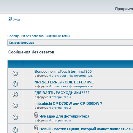
Программн
Вход
Сообщения без ответов
|
Активные темы
Список форумов
Сообщения без ответов
Вопрос по imaTouch terminal 300
в форуме
Фотокиоски и фототерминалы
NRI g-13 ERR39 - COIL DEFECTIVE
в форуме
Фотокиоски и фототерминалы
ГДЕ ВЗЯТЬ РАСХОДНИКИ????
в форуме
Фотопринтеры
mitsubishi CP-D70DW или CP-D80DW ?
в форуме
Фотопринтеры
Чумадан для фотопринтера
в форуме
Фотопринтеры
Новый Логотип Fujifilm, который начнет появляться 