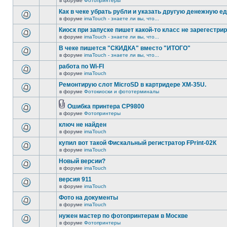
в форуме
Фотопринтеры
Как в чеке убрать рубли и указать другую денежную е
в форуме
imaTouch - знаете ли вы, что...
Киоск при запуске пишет какой-то класс не зарегестрир
в форуме
imaTouch - знаете ли вы, что...
В чеке пишется "СКИДКА" вместо "ИТОГО"
в форуме
imaTouch - знаете ли вы, что...
работа по Wi-FI
в форуме
imaTouch
Ремонтирую слот MicroSD в картридере XM-35U.
в форуме
Фотокиоски и фототерминалы
Ошибка принтера CP9800
в форуме
Фотопринтеры
ключ не найден
в форуме
imaTouch
купил вот такой Фискальный регистратор FPrint-02К
в форуме
imaTouch
Новый версии?
в форуме
imaTouch
версия 911
в форуме
imaTouch
Фото на документы
в форуме
imaTouch
нужен мастер по фотопринтерам в Москве
в форуме
Фотопринтеры