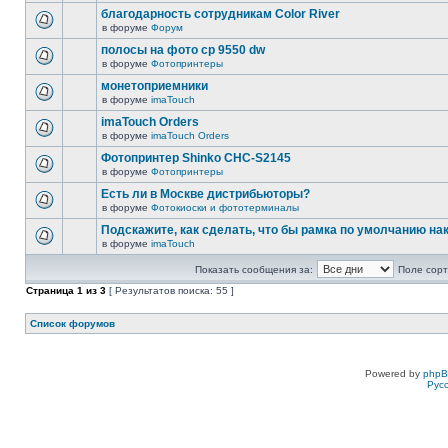
благодарность сотрудникам Color River
в форуме
Форум
полосы на фото cp 9550 dw
в форуме
Фотопринтеры
монетоприемники
в форуме
imaTouch
imaTouch Orders
в форуме
imaTouch Orders
Фотопринтер Shinko CHC-S2145
в форуме
Фотопринтеры
Есть ли в Москве дистрибьюторы?
в форуме
Фотокиоски и фототерминалы
Подскажите, как сделать, что бы рамка по умолчанию н
в форуме
imaTouch
Показать сообщения за:
Поле сорт
Страница
1
из
3
[ Результатов поиска: 55 ]
Список форумов
Powered by
php
Рус