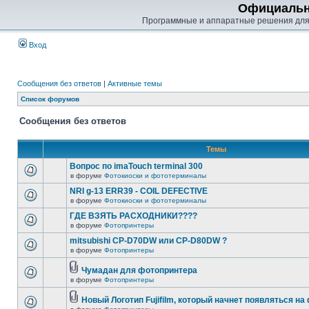
Официальн
Программные и аппаратные решения для
Вход
Сообщения без ответов
|
Активные темы
Список форумов
Сообщения без ответов
Темы
Вопрос по imaTouch terminal 300
в форуме
Фотокиоски и фототерминалы
NRI g-13 ERR39 - COIL DEFECTIVE
в форуме
Фотокиоски и фототерминалы
ГДЕ ВЗЯТЬ РАСХОДНИКИ????
в форуме
Фотопринтеры
mitsubishi CP-D70DW или CP-D80DW ?
в форуме
Фотопринтеры
Чумадан для фотопринтера
в форуме
Фотопринтеры
Новый Логотип Fujifilm, который начнет появляться на