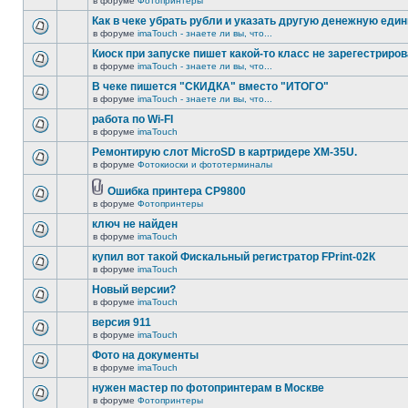
в форуме
Фотопринтеры
Как в чеке убрать рубли и указать другую денежную еди
в форуме
imaTouch - знаете ли вы, что...
Киоск при запуске пишет какой-то класс не зарегестриров
в форуме
imaTouch - знаете ли вы, что...
В чеке пишется "СКИДКА" вместо "ИТОГО"
в форуме
imaTouch - знаете ли вы, что...
работа по Wi-FI
в форуме
imaTouch
Ремонтирую слот MicroSD в картридере XM-35U.
в форуме
Фотокиоски и фототерминалы
Ошибка принтера CP9800
в форуме
Фотопринтеры
ключ не найден
в форуме
imaTouch
купил вот такой Фискальный регистратор FPrint-02К
в форуме
imaTouch
Новый версии?
в форуме
imaTouch
версия 911
в форуме
imaTouch
Фото на документы
в форуме
imaTouch
нужен мастер по фотопринтерам в Москве
в форуме
Фотопринтеры