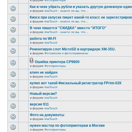
в форуме
Фотопринтеры
Как в чеке убрать рубли и указать другую денежную еди
в форуме
imaTouch - знаете ли вы, что...
Киоск при запуске пишет какой-то класс не зарегестриров
в форуме
imaTouch - знаете ли вы, что...
В чеке пишется "СКИДКА" вместо "ИТОГО"
в форуме
imaTouch - знаете ли вы, что...
работа по Wi-FI
в форуме
imaTouch
Ремонтирую слот MicroSD в картридере XM-35U.
в форуме
Фотокиоски и фототерминалы
Ошибка принтера CP9800
в форуме
Фотопринтеры
ключ не найден
в форуме
imaTouch
купил вот такой Фискальный регистратор FPrint-02К
в форуме
imaTouch
Новый версии?
в форуме
imaTouch
версия 911
в форуме
imaTouch
Фото на документы
в форуме
imaTouch
нужен мастер по фотопринтерам в Москве
в форуме
Фотопринтеры