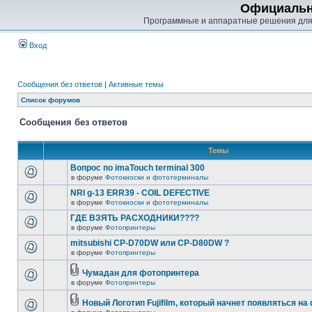
Официальн
Программные и аппаратные решения для
Вход
Сообщения без ответов
|
Активные темы
Список форумов
Сообщения без ответов
Темы
Вопрос по imaTouch terminal 300
в форуме
Фотокиоски и фототерминалы
NRI g-13 ERR39 - COIL DEFECTIVE
в форуме
Фотокиоски и фототерминалы
ГДЕ ВЗЯТЬ РАСХОДНИКИ????
в форуме
Фотопринтеры
mitsubishi CP-D70DW или CP-D80DW ?
в форуме
Фотопринтеры
Чумадан для фотопринтера
в форуме
Фотопринтеры
Новый Логотип Fujifilm, который начнет появляться на