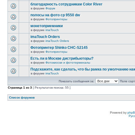
благодарность сотрудникам Color River
в форуме
Форум
полосы на фото cp 9550 dw
в форуме
Фотопринтеры
монетоприемники
в форуме
imaTouch
imaTouch Orders
в форуме
imaTouch Orders
Фотопринтер Shinko CHC-S2145
в форуме
Фотопринтеры
Есть ли в Москве дистрибьюторы?
в форуме
Фотокиоски и фототерминалы
Подскажите, как сделать, что бы рамка по умолчанию н
в форуме
imaTouch
Показать сообщения за:
Поле сорт
Страница
1
из
3
[ Результатов поиска: 55 ]
Список форумов
Powered by
php
Рус