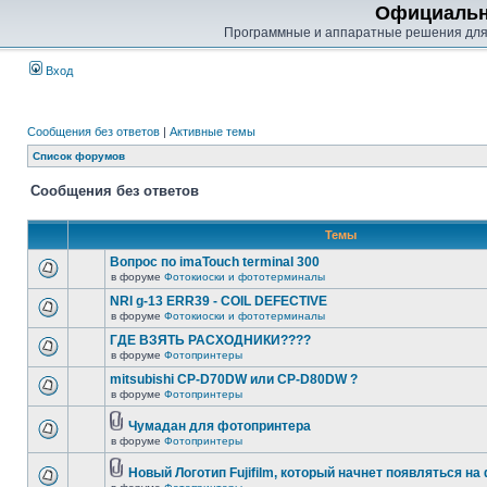
Официальн
Программные и аппаратные решения для
Вход
Сообщения без ответов
|
Активные темы
Список форумов
Сообщения без ответов
Темы
Вопрос по imaTouch terminal 300
в форуме
Фотокиоски и фототерминалы
NRI g-13 ERR39 - COIL DEFECTIVE
в форуме
Фотокиоски и фототерминалы
ГДЕ ВЗЯТЬ РАСХОДНИКИ????
в форуме
Фотопринтеры
mitsubishi CP-D70DW или CP-D80DW ?
в форуме
Фотопринтеры
Чумадан для фотопринтера
в форуме
Фотопринтеры
Новый Логотип Fujifilm, который начнет появляться на