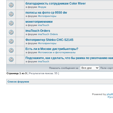
благодарность сотрудникам Color River
в форуме
Форум
полосы на фото cp 9550 dw
в форуме
Фотопринтеры
монетоприемники
в форуме
imaTouch
imaTouch Orders
в форуме
imaTouch Orders
Фотопринтер Shinko CHC-S2145
в форуме
Фотопринтеры
Есть ли в Москве дистрибьюторы?
в форуме
Фотокиоски и фототерминалы
Подскажите, как сделать, что бы рамка по умолчанию н
в форуме
imaTouch
Показать сообщения за:
Поле сорт
Страница
1
из
3
[ Результатов поиска: 55 ]
Список форумов
Powered by
php
Рус