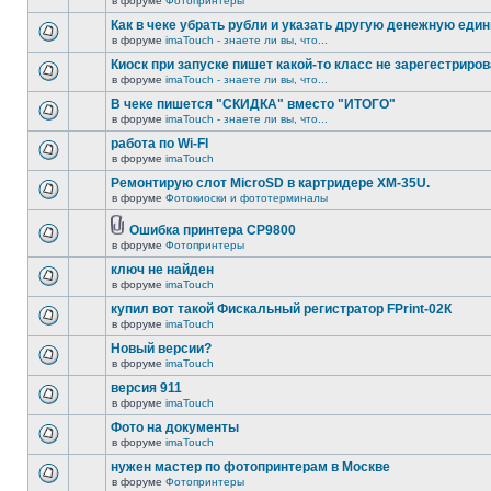
в форуме
Фотопринтеры
Как в чеке убрать рубли и указать другую денежную еди
в форуме
imaTouch - знаете ли вы, что...
Киоск при запуске пишет какой-то класс не зарегестриров
в форуме
imaTouch - знаете ли вы, что...
В чеке пишется "СКИДКА" вместо "ИТОГО"
в форуме
imaTouch - знаете ли вы, что...
работа по Wi-FI
в форуме
imaTouch
Ремонтирую слот MicroSD в картридере XM-35U.
в форуме
Фотокиоски и фототерминалы
Ошибка принтера CP9800
в форуме
Фотопринтеры
ключ не найден
в форуме
imaTouch
купил вот такой Фискальный регистратор FPrint-02К
в форуме
imaTouch
Новый версии?
в форуме
imaTouch
версия 911
в форуме
imaTouch
Фото на документы
в форуме
imaTouch
нужен мастер по фотопринтерам в Москве
в форуме
Фотопринтеры