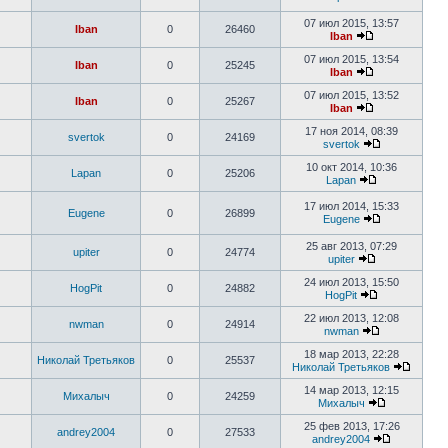
07 июл 2015, 13:57
Iban
0
26460
Iban
07 июл 2015, 13:54
Iban
0
25245
Iban
07 июл 2015, 13:52
Iban
0
25267
Iban
17 ноя 2014, 08:39
svertok
0
24169
svertok
10 окт 2014, 10:36
Lapan
0
25206
Lapan
17 июл 2014, 15:33
Eugene
0
26899
Eugene
25 авг 2013, 07:29
upiter
0
24774
upiter
24 июл 2013, 15:50
HogPit
0
24882
HogPit
22 июл 2013, 12:08
nwman
0
24914
nwman
18 мар 2013, 22:28
Николай Третьяков
0
25537
Николай Третьяков
14 мар 2013, 12:15
Михалыч
0
24259
Михалыч
25 фев 2013, 17:26
andrey2004
0
27533
andrey2004