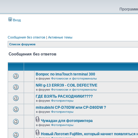
Программн
Вход
Сообщения без ответов
|
Активные темы
Список форумов
Сообщения без ответов
Вопрос по imaTouch terminal 300
в форуме
Фотокиоски и фототерминалы
NRI g-13 ERR39 - COIL DEFECTIVE
в форуме
Фотокиоски и фототерминалы
ГДЕ ВЗЯТЬ РАСХОДНИКИ????
в форуме
Фотопринтеры
mitsubishi CP-D70DW или CP-D80DW ?
в форуме
Фотопринтеры
Чумадан для фотопринтера
в форуме
Фотопринтеры
Новый Логотип Fujifilm, который начнет появляться 