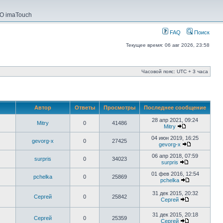
О imaTouch
FAQ
Поиск
Текущее время: 06 авг 2026, 23:58
Часовой пояс: UTC + 3 часа
Автор
Ответы
Просмотры
Последнее сообщение
28 апр 2021, 09:24
Mitry
0
41486
Mitry
04 июн 2019, 16:25
gevorg-x
0
27425
gevorg-x
06 апр 2018, 07:59
surpris
0
34023
surpris
01 фев 2016, 12:54
pchelka
0
25869
pchelka
31 дек 2015, 20:32
Сергей
0
25842
Сергей
31 дек 2015, 20:18
Сергей
0
25359
Сергей