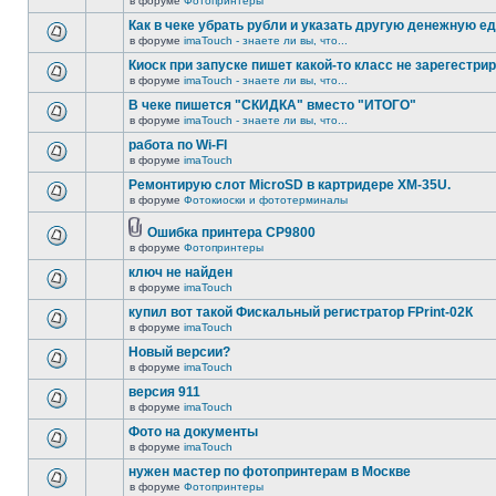
в форуме
Фотопринтеры
Как в чеке убрать рубли и указать другую денежную е
в форуме
imaTouch - знаете ли вы, что...
Киоск при запуске пишет какой-то класс не зарегестрир
в форуме
imaTouch - знаете ли вы, что...
В чеке пишется "СКИДКА" вместо "ИТОГО"
в форуме
imaTouch - знаете ли вы, что...
работа по Wi-FI
в форуме
imaTouch
Ремонтирую слот MicroSD в картридере XM-35U.
в форуме
Фотокиоски и фототерминалы
Ошибка принтера CP9800
в форуме
Фотопринтеры
ключ не найден
в форуме
imaTouch
купил вот такой Фискальный регистратор FPrint-02К
в форуме
imaTouch
Новый версии?
в форуме
imaTouch
версия 911
в форуме
imaTouch
Фото на документы
в форуме
imaTouch
нужен мастер по фотопринтерам в Москве
в форуме
Фотопринтеры