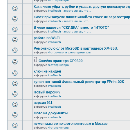
в форуме
Фотопринтеры
Как в чеке убрать рубли и указать другую денежную е
в форуме
imaTouch - знаете ли вы, что...
Киоск при запуске пишет какой-то класс не зарегестрир
в форуме
imaTouch - знаете ли вы, что...
В чеке пишется "СКИДКА" вместо "ИТОГО"
в форуме
imaTouch - знаете ли вы, что...
работа по Wi-FI
в форуме
imaTouch
Ремонтирую слот MicroSD в картридере XM-35U.
в форуме
Фотокиоски и фототерминалы
Ошибка принтера CP9800
в форуме
Фотопринтеры
ключ не найден
в форуме
imaTouch
купил вот такой Фискальный регистратор FPrint-02К
в форуме
imaTouch
Новый версии?
в форуме
imaTouch
версия 911
в форуме
imaTouch
Фото на документы
в форуме
imaTouch
нужен мастер по фотопринтерам в Москве
в форуме
Фотопринтеры