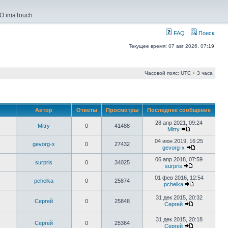
О imaTouch
FAQ
Поиск
Текущее время: 07 авг 2026, 07:19
Часовой пояс: UTC + 3 часа
Автор
Ответы
Просмотры
Последнее сообщение
28 апр 2021, 09:24
Mitry
0
41488
Mitry
04 июн 2019, 16:25
gevorg-x
0
27432
gevorg-x
06 апр 2018, 07:59
surpris
0
34025
surpris
01 фев 2016, 12:54
pchelka
0
25874
pchelka
31 дек 2015, 20:32
Сергей
0
25848
Сергей
31 дек 2015, 20:18
Сергей
0
25364
Сергей