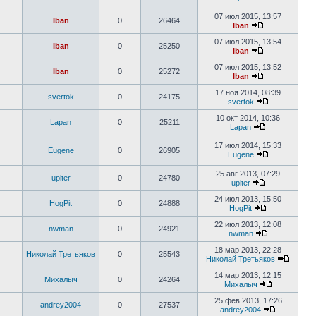
07 июл 2015, 13:57
Iban
0
26464
Iban
07 июл 2015, 13:54
Iban
0
25250
Iban
07 июл 2015, 13:52
Iban
0
25272
Iban
17 ноя 2014, 08:39
svertok
0
24175
svertok
10 окт 2014, 10:36
Lapan
0
25211
Lapan
17 июл 2014, 15:33
Eugene
0
26905
Eugene
25 авг 2013, 07:29
upiter
0
24780
upiter
24 июл 2013, 15:50
HogPit
0
24888
HogPit
22 июл 2013, 12:08
nwman
0
24921
nwman
18 мар 2013, 22:28
Николай Третьяков
0
25543
Николай Третьяков
14 мар 2013, 12:15
Михалыч
0
24264
Михалыч
25 фев 2013, 17:26
andrey2004
0
27537
andrey2004