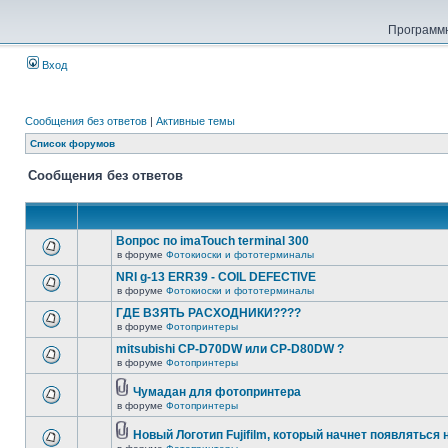
Программн
Вход
Сообщения без ответов
|
Активные темы
Список форумов
Сообщения без ответов
Вопрос по imaTouch terminal 300
в форуме
Фотокиоски и фототерминалы
NRI g-13 ERR39 - COIL DEFECTIVE
в форуме
Фотокиоски и фототерминалы
ГДЕ ВЗЯТЬ РАСХОДНИКИ????
в форуме
Фотопринтеры
mitsubishi CP-D70DW или CP-D80DW ?
в форуме
Фотопринтеры
Чумадан для фотопринтера
в форуме
Фотопринтеры
Новый Логотип Fujifilm, который начнет появляться 