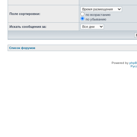
Поле сортировки:
по возрастанию
по убыванию
Искать сообщения за:
Список форумов
Powered by
php
Рус