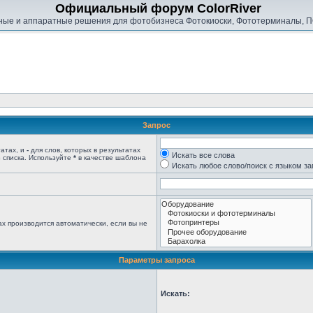
Официальный форум ColorRiver
ые и аппаратные решения для фотобизнеса Фотокиоски, Фототерминалы, П
Запрос
татах, и
-
для слов, которых в результатах
Искать все слова
 списка. Используйте
*
в качестве шаблона
Искать любое слово/поиск с языком з
х производится автоматически, если вы не
Параметры запроса
Искать: