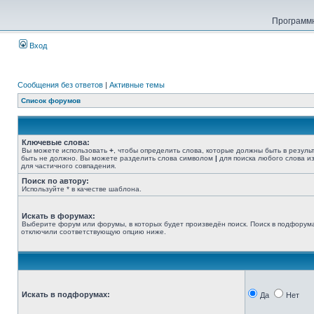
Программн
Вход
Сообщения без ответов
|
Активные темы
Список форумов
Ключевые слова:
Вы можете использовать
+
, чтобы определить слова, которые должны быть в резуль
быть не должно. Вы можете разделить слова символом
|
для поиска любого слова из
для частичного совпадения.
Поиск по автору:
Используйте * в качестве шаблона.
Искать в форумах:
Выберите форум или форумы, в которых будет произведён поиск. Поиск в подфорума
отключили соответствующую опцию ниже.
Искать в подфорумах:
Да
Нет