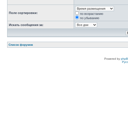
Поле сортировки:
по возрастанию
по убыванию
Искать сообщения за:
Список форумов
Powered by
php
Рус