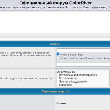
Официальный форум ColorRiver
ые и аппаратные решения для фотобизнеса Фотокиоски, Фототерминалы, П
Запрос
татах, и
-
для слов, которых в результатах
Искать все слова
 списка. Используйте
*
в качестве шаблона
Искать любое слово/поиск с языком з
х производится автоматически, если вы не
Параметры запроса
Искать: