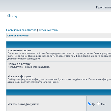
Программн
Вход
Сообщения без ответов
|
Активные темы
Список форумов
Ключевые слова:
Вы можете использовать
+
, чтобы определить слова, которые должны быть в резуль
быть не должно. Вы можете разделить слова символом
|
для поиска любого слова из
для частичного совпадения.
Поиск по автору:
Используйте * в качестве шаблона.
Искать в форумах:
Выберите форум или форумы, в которых будет произведён поиск. Поиск в подфорума
отключили соответствующую опцию ниже.
Искать в подфорумах:
Да
Нет