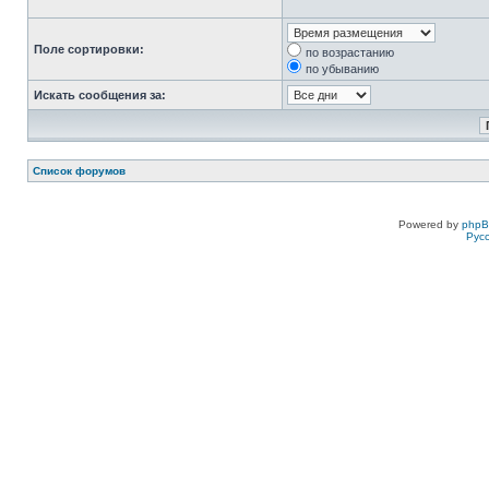
Поле сортировки:
по возрастанию
по убыванию
Искать сообщения за:
Список форумов
Powered by
php
Рус