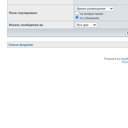
Поле сортировки:
по возрастанию
по убыванию
Искать сообщения за:
Список форумов
Powered by
php
Рус