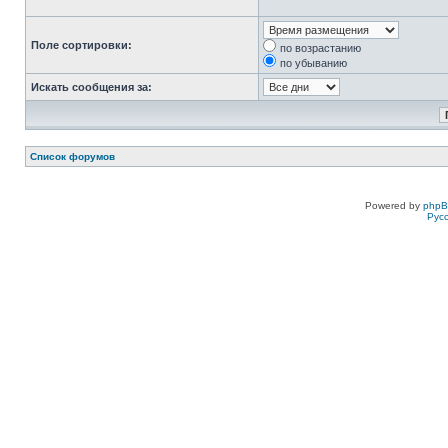
Поле сортировки:
по возрастанию
по убыванию
Искать сообщения за:
Список форумов
Powered by
php
Рус