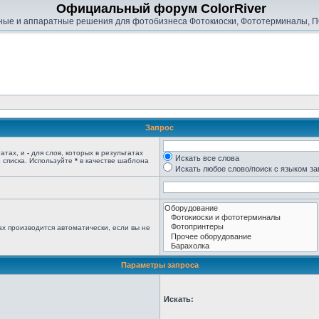
Официальный форум ColorRiver
ые и аппаратные решения для фотобизнеса Фотокиоски, Фототерминалы, П
Запрос
татах, и
-
для слов, которых в результатах
Искать все слова
 списка. Используйте
*
в качестве шаблона
Искать любое слово/поиск с языком з
х производится автоматически, если вы не
Параметры запроса
Искать: