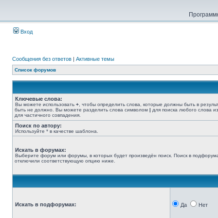
Программн
Вход
Сообщения без ответов
|
Активные темы
Список форумов
Ключевые слова:
Вы можете использовать
+
, чтобы определить слова, которые должны быть в резуль
быть не должно. Вы можете разделить слова символом
|
для поиска любого слова из
для частичного совпадения.
Поиск по автору:
Используйте * в качестве шаблона.
Искать в форумах:
Выберите форум или форумы, в которых будет произведён поиск. Поиск в подфорума
отключили соответствующую опцию ниже.
Искать в подфорумах:
Да
Нет