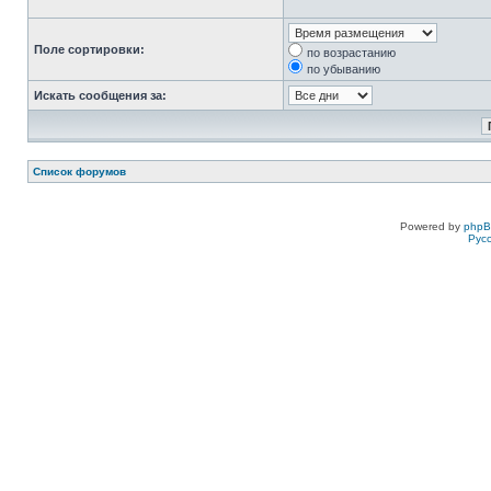
Поле сортировки:
по возрастанию
по убыванию
Искать сообщения за:
Список форумов
Powered by
php
Рус