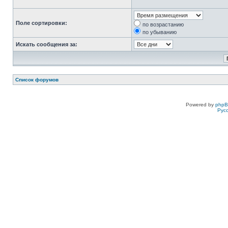
Поле сортировки:
по возрастанию
по убыванию
Искать сообщения за:
Список форумов
Powered by
php
Рус