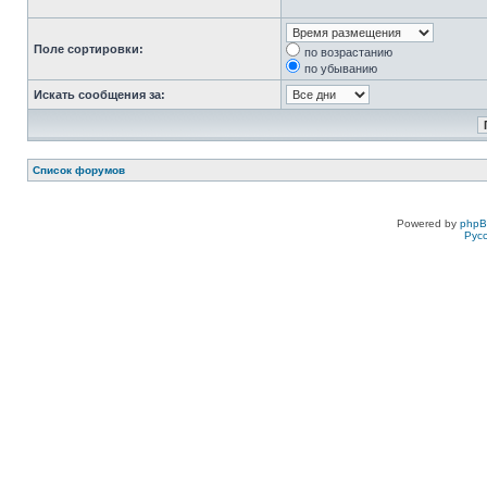
Поле сортировки:
по возрастанию
по убыванию
Искать сообщения за:
Список форумов
Powered by
php
Рус