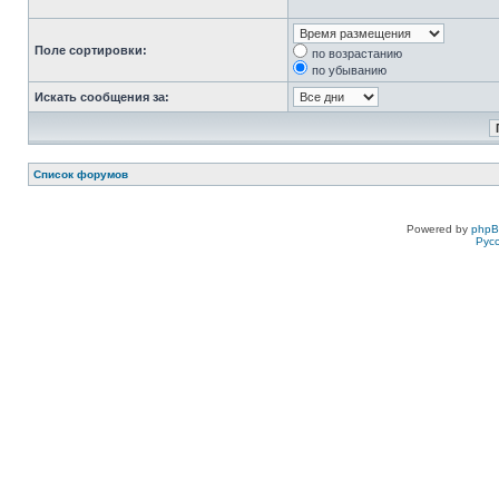
Поле сортировки:
по возрастанию
по убыванию
Искать сообщения за:
Список форумов
Powered by
php
Рус