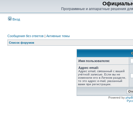
Официальн
Программные и аппаратные решения для
Вход
Сообщения без ответов
|
Активные темы
Список форумов
Имя пользователя:
Адрес email:
Адрес email, связанный с вашей
учётной записью. Если вы не
изменили его в Личном разделе,
то это адрес e-mail, указанный
вами при регистрации.
Powered by
php
Рус