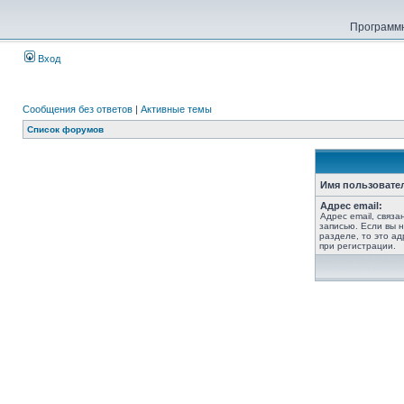
Программн
Вход
Сообщения без ответов
|
Активные темы
Список форумов
Имя пользовате
Адрес email:
Адрес email, связ
записью. Если вы 
разделе, то это ад
при регистрации.