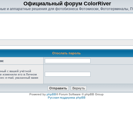
Официальный форум ColorRiver
ые и аппаратные решения для фотобизнеса Фотокиоски, Фототерминалы, П
Отослать пароль
ля:
анный с вашей учётной
не изменили его в Личном
рес e-mail, указанный вами
Powered by
phpBB
® Forum Software © phpBB Group
Русская поддержка phpBB