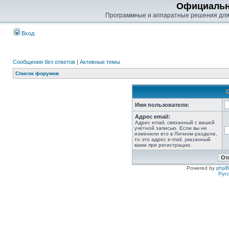
Официальн
Программные и аппаратные решения для
Вход
Сообщения без ответов
|
Активные темы
Список форумов
Имя пользователя:
Адрес email:
Адрес email, связанный с вашей
учётной записью. Если вы не
изменили его в Личном разделе,
то это адрес e-mail, указанный
вами при регистрации.
Powered by
php
Рус