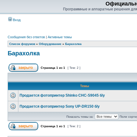
Официальн
Программные и аппаратные решения для
Вход
Сообщения без ответов
|
Активные темы
Список форумов
»
Оборудование
»
Барахолка
Барахолка
Страница
1
из
1
[ Тем: 2 ]
Темы
Продается фотопринтер Shinko CHC-S9045 б/у
Продается фотопринтер Sony UP-DR150 б/у
Показать темы за:
Поле сорти
Страница
1
из
1
[ Тем: 2 ]