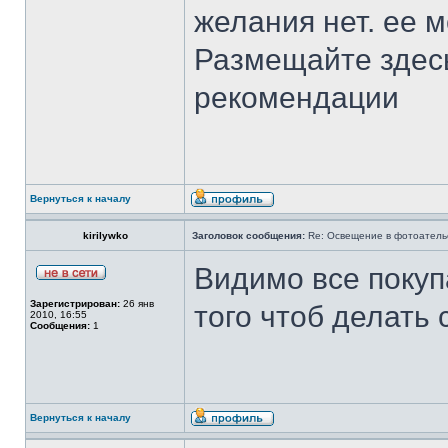
желания нет. ее 
Размещайте здес
рекомендации
Вернуться к началу
kirilywko
Заголовок сообщения:
Re: Освещение в фотоатель
Видимо все покуп
Зарегистрирован:
26 янв
того чтоб делать 
2010, 16:55
Сообщения:
1
Вернуться к началу