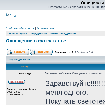
Официальн
Программные и аппаратные решения для
Вход
Сообщения без ответов
|
Активные темы
Список форумов
»
Оборудование
»
Прочее оборудование
Освещение в фотоателье
Страница
1
из
1
[ Сообщений: 4 ]
Версия для печати
Автор
Александр
Заголовок сообщения:
Освещение в фотоателье
Здравствуйте!!!!!!
Зарегистрирован:
24 ноя
меня одного.
2009, 23:23
Сообщения:
1
Покупать светоте