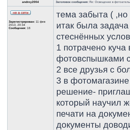
andrey2004
Заголовок сообщения:
Re: Освещение в фотоатель
тема забыта ( ,но
Зарегистрирован:
11 фев
итак была задача
2013, 20:34
Сообщения:
16
стеснённых услов
1 потрачено куча
фотовспышками с
2 все друзья с б
3 в фотомагазине
решение- приглаш
который научил ж
печати на докуме
документы доводи