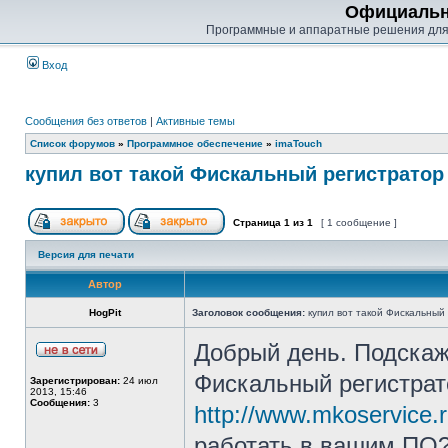
Официальн
Программные и аппаратные решения для
Вход
Сообщения без ответов
|
Активные темы
Список форумов
»
Программное обеспечение
»
imaTouch
купил вот такой Фискальный регистратор 
Страница
1
из
1
[ 1 сообщение ]
Версия для печати
Автор
HogPit
Заголовок сообщения:
купил вот такой Фискальный 
Добрый день. Подскаж
Фискальный регистрато
Зарегистрирован:
24 июл
2013, 15:46
Сообщения:
3
http://www.mkoservice.ru/
работать в вашим ПО?