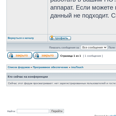
аппарат. Если можете
данный не подходит. С
Вернуться к началу
Показать сообщения за:
Поле 
Страница
1
из
1
[ 1 сообщение ]
Список форумов
»
Программное обеспечение
»
imaTouch
Кто сейчас на конференции
Сейчас этот форум просматривают: нет зарегистрированных пользователей и гости:
Найти:
Powered by
php