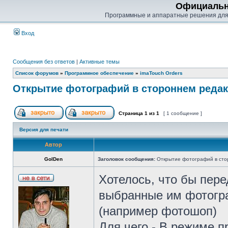
Официальн
Программные и аппаратные решения для
Вход
Сообщения без ответов
|
Активные темы
Список форумов
»
Программное обеспечение
»
imaTouch Orders
Открытие фотографий в стороннем редак
Страница
1
из
1
[ 1 сообщение ]
Версия для печати
Автор
GolDen
Заголовок сообщения:
Открытие фотографий в сто
Хотелось, что бы пере
выбранные им фотогра
(например фотошоп)
Для чего - В режиме п