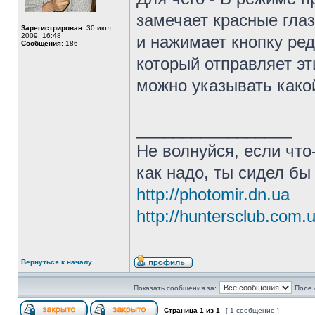
замечает красные глаза
Зарегистрирован:
30 июл
2009, 16:48
и нажимает кнопку ред
Сообщения:
186
который отправляет эт
можно указывать како
_________________
Не волнуйся, если что
как надо, ты сидел бы
http://photomir.dn.ua
http://huntersclub.com.
Вернуться к началу
Показать сообщения за:
Поле 
Страница
1
из
1
[ 1 сообщение ]