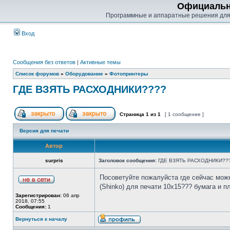
Официальн
Программные и аппаратные решения для
Вход
Сообщения без ответов
|
Активные темы
Список форумов
»
Оборудование
»
Фотопринтеры
ГДЕ ВЗЯТЬ РАСХОДНИКИ????
Страница
1
из
1
[ 1 сообщение ]
Версия для печати
Автор
surpris
Заголовок сообщения:
ГДЕ ВЗЯТЬ РАСХОДНИКИ??
Посоветуйте пожалуйста где сейчас можн
(Shinko) для печати 10х15??? бумага и п
Зарегистрирован:
06 апр
2018, 07:55
Сообщения:
1
Вернуться к началу