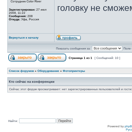
Сотрудник Color River
головку не сможе
Зарегистрирован:
27 июл
2009, 11:22
Сообщения:
208
Откуда:
Уфа, Россия
Вернуться к началу
Показать сообщения за:
Поле 
Страница
1
из
1
[ Сообщений: 10 ]
Список форумов
»
Оборудование
»
Фотопринтеры
Кто сейчас на конференции
Сейчас этот форум просматривают: нет зарегистрированных пользователей и гости:
Найти:
Powered by
php
Рус