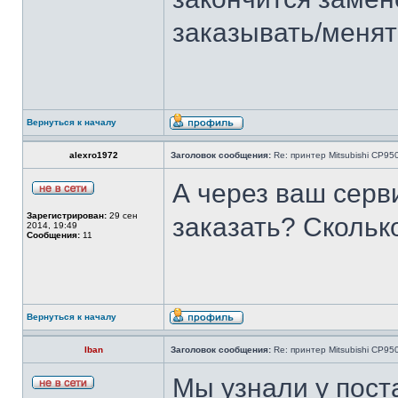
заказывать/менять
Вернуться к началу
alexro1972
Заголовок сообщения:
Re: принтер Mitsubishi CP9
А через ваш серв
Зарегистрирован:
29 сен
заказать? Скольк
2014, 19:49
Сообщения:
11
Вернуться к началу
Iban
Заголовок сообщения:
Re: принтер Mitsubishi CP9
Мы узнали у пост