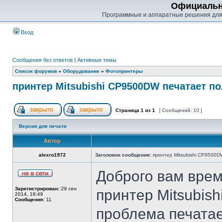
Официальн
Программные и аппаратные решения для
Вход
Сообщения без ответов
|
Активные темы
Список форумов
»
Оборудование
»
Фотопринтеры
принтер Mitsubishi CP9500DW печатает п
Страница
1
из
1
[ Сообщений: 10 ]
Версия для печати
Автор
alexro1972
Заголовок сообщения:
принтер Mitsubishi CP9500D
Доброго вам врем
Зарегистрирован:
29 сен
принтер Mitsubis
2014, 19:49
Сообщения:
11
проблема печатае