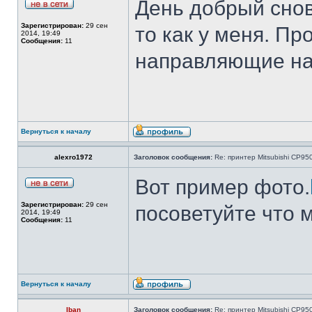
День добрый снов
Зарегистрирован:
29 сен
то как у меня. Пр
2014, 19:49
Сообщения:
11
направляющие на
Вернуться к началу
alexro1972
Заголовок сообщения:
Re: принтер Mitsubishi CP9
Вот пример фото.
Зарегистрирован:
29 сен
посоветуйте что 
2014, 19:49
Сообщения:
11
Вернуться к началу
Iban
Заголовок сообщения:
Re: принтер Mitsubishi CP9