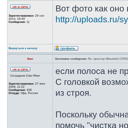
Вот фото как оно
Зарегистрирован:
29 сен
http://uploads.ru/
2014, 19:49
Сообщения:
11
Вернуться к началу
Iban
Заголовок сообщения:
Re: принтер Mitsubishi CP9
если полоса не пр
Сотрудник Color River
С головкой возмо
Зарегистрирован:
27 июл
2009, 11:22
из строя.
Сообщения:
208
Откуда:
Уфа, Россия
Поскольку обычна
помочь "чистка но