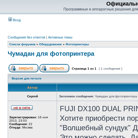
Официальн
Программные и аппаратные решения для
Вход
Сообщения без ответов
|
Активные темы
Список форумов
»
Оборудование
»
Фотопринтеры
Чумадан для фотопринтера
Страница
1
из
1
[ 1 сообщение ]
Версия для печати
Автор
Сергей
Заголовок сообщения:
Чумадан для фотопринтера
FUJI DX100 DUAL PR
Хотите приобрести по
Зарегистрирован:
16 ноя
2013, 23:03
Сообщения:
22
"Волшебный сундук" 
Откуда:
Москва
Это можно сделать. Д