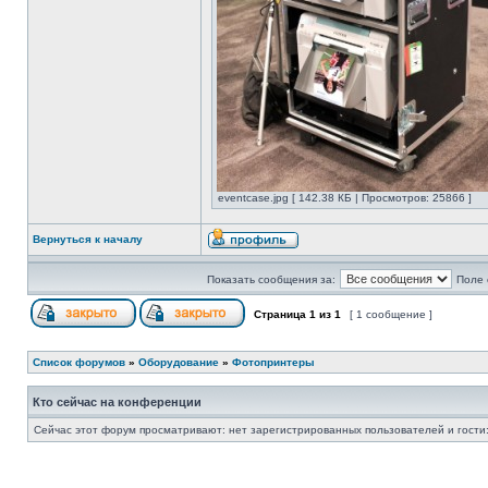
eventcase.jpg [ 142.38 КБ | Просмотров: 25866 ]
Вернуться к началу
Показать сообщения за:
Поле 
Страница
1
из
1
[ 1 сообщение ]
Список форумов
»
Оборудование
»
Фотопринтеры
Кто сейчас на конференции
Сейчас этот форум просматривают: нет зарегистрированных пользователей и гости: