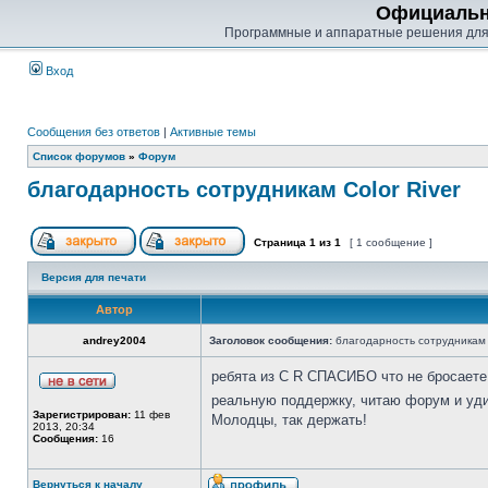
Официальн
Программные и аппаратные решения для
Вход
Сообщения без ответов
|
Активные темы
Список форумов
»
Форум
благодарность сотрудникам Color River
Страница
1
из
1
[ 1 сообщение ]
Версия для печати
Автор
andrey2004
Заголовок сообщения:
благодарность сотрудникам C
ребята из C R СПАСИБО что не бросаете
реальную поддержку, читаю форум и уд
Зарегистрирован:
11 фев
Молодцы, так держать!
2013, 20:34
Сообщения:
16
Вернуться к началу